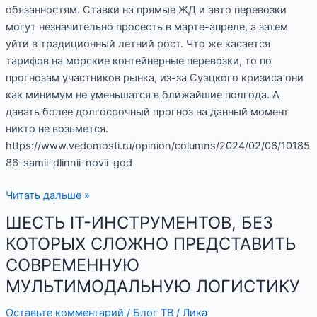
обязанностям. Ставки на прямые ЖД и авто перевозки
могут незначительно просесть в марте-апреле, а затем
уйти в традиционный летний рост. Что же касается
тарифов на морские контейнерные перевозки, то по
прогнозам участников рынка, из-за Суэцкого кризиса они
как минимум не уменьшатся в ближайшие полгода. А
давать более долгосрочный прогноз на данный момент
никто не возьмется.
https://www.vedomosti.ru/opinion/columns/2024/02/06/10185
86-samii-dlinnii-novii-god
Читать дальше »
ШЕСТЬ IT-ИНСТРУМЕНТОВ, БЕЗ
ШЕСТЬ
IT-
КОТОРЫХ СЛОЖНО ПРЕДСТАВИТЬ
ИНСТРУМЕНТОВ,
СОВРЕМЕННУЮ
БЕЗ
МУЛЬТИМОДАЛЬНУЮ ЛОГИСТИКУ
КОТОРЫХ
СЛОЖНО
Оставьте комментарий
/
Блог ТВ
/
Лика