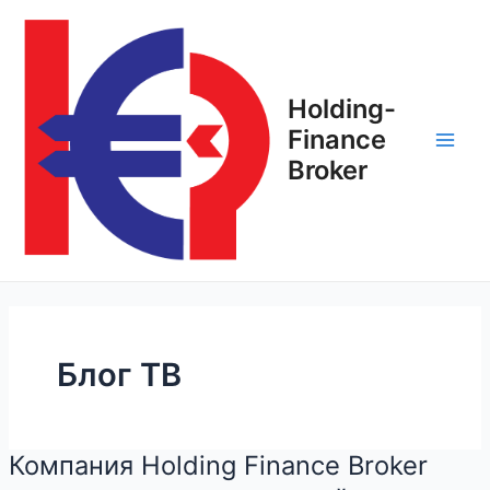
Перейти
Постраничная
Main
к
навигация
Men
содержимому
записи
Holding-
Finance
Broker
Блог ТВ
Компания Holding Finance Broker
Компания
Holding