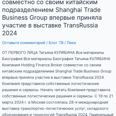
совместно со своим китайским
Finance
подразделением Shanghai Trade
Broker
Business Group впервые приняла
совместно
участие в выставке TransRussia
со
своим
2024
китайским
Оставьте комментарий
/
Блог ТВ
/
Лика
подразделением
Shanghai
ОТ ПЕРВОГО ЛИЦА Татьяна КУЛЯБИНА Все материалы
Trade
Биография Все материалы Биография Татьяна КУЛЯБИНА
Business
Компания Holding Finance Broker совместно со своим
Group
китайским подразделением Shanghai Trade Business Group
впервые
впервые приняла участие в выставке TransRussia 2024
приняла
Компания представила собственные логистические
участие
решения и сервисы. Начать читать Компания представила
в
собственные логистические решения и сервисы. С 19 по 21
выставке
марта 2024 г. в Москве состоялась 28-я международная
TransRussia
выставка транспортно-логистических услуг, складского
2024
оборудования и технологий TransRussia 2024. Генеральный