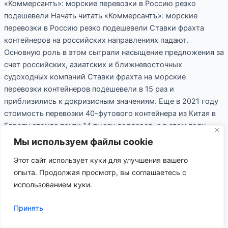
«Коммерсантъ»: морские перевозки в Россию резко
подешевели Начать читать «Коммерсантъ»: морские
перевозки в Россию резко подешевели Ставки фрахта
контейнеров на российских направлениях падают.
Основную роль в этом сыграли насыщение предложения за
счет российских, азиатских и ближневосточных
судоходных компаний Ставки фрахта на морские
перевозки контейнеров подешевели в 15 раз и
приблизились к докризисным значениям. Еще в 2021 году
стоимость перевозки 40-футового контейнера из Китая в
Европу стоила почти 14 тысяч долларов, а в этом году
ставка опустилась ниже 900 долларов. Ставки фрахта на
Мы используем файлы cookie
перевозки в российские порты немного выше, но тоже
Этот сайт использует куки для улучшения вашего
снижаются. Радиостанция Business FM спросила
опыта. Продолжая просмотр, вы соглашаетесь с
участников рынка, по каким расценкам сейчас перевозят
использованием куки.
контейнеры и заметили ли они резкое удешевление:
Генеральный директор Holding Finance Broker Татьяна
Принять
Кулябина: «За последние полгода наблюдается
значительное снижение ставок. На мой взгляд, это связано