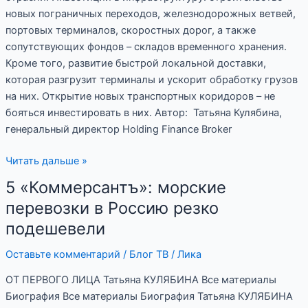
новых пограничных переходов, железнодорожных ветвей,
портовых терминалов, скоростных дорог, а также
сопутствующих фондов – складов временного хранения.
Кроме того, развитие быстрой локальной доставки,
которая разгрузит терминалы и ускорит обработку грузов
на них. Открытие новых транспортных коридоров – не
бояться инвестировать в них. Автор: Татьяна Кулябина,
генеральный директор Holding Finance Broker
Читать дальше »
5 «Коммерсантъ»: морские
5
«Коммерсантъ»:
перевозки в Россию резко
морские
подешевели
перевозки
в Россию
Оставьте комментарий
/
Блог ТВ
/
Лика
резко
ОТ ПЕРВОГО ЛИЦА Татьяна КУЛЯБИНА Все материалы
подешевели
Биография Все материалы Биография Татьяна КУЛЯБИНА