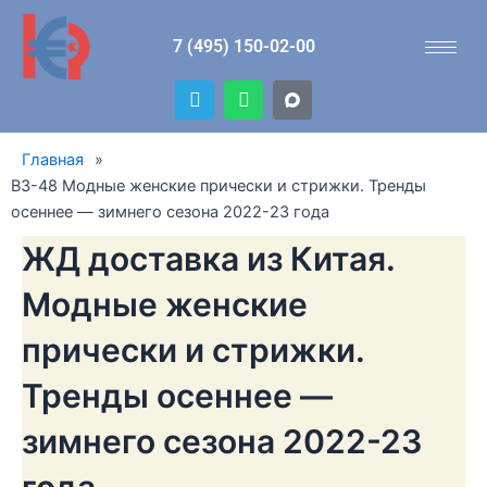
Перейти
к
7 (495) 150-02-00
содержимому
T
W
e
h
l
a
e
t
Главная
»
g
s
r
a
B3-48 Модные женские прически и стрижки. Тренды
a
p
осеннее — зимнего сезона 2022-23 года
m
p
ЖД доставка из Китая.
Модные женские
прически и стрижки.
Тренды осеннее —
зимнего сезона 2022-23