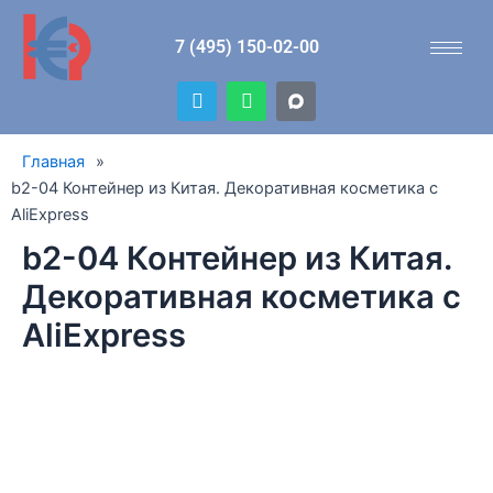
Перейти
к
7 (495) 150-02-00
содержимому
T
W
e
h
l
a
e
t
Главная
»
g
s
r
a
b2-04 Контейнер из Китая. Декоративная косметика с
a
p
AliExpress
m
p
b2-04 Контейнер из Китая.
Декоративная косметика с
AliExpress