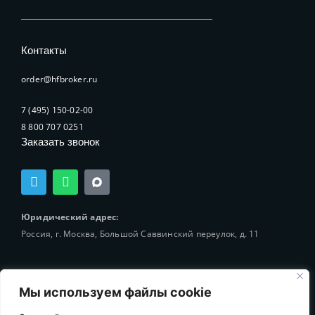
Контакты
order@hfbroker.ru
7 (495) 150-02-00
8 800 707 0251
Заказать звонок
T
W
e
h
l
a
e
t
Юридический адрес:
g
s
Россия, г. Москва, Большой Саввинский переулок, д. 11
r
a
a
p
m
p
Мы используем файлы cookie