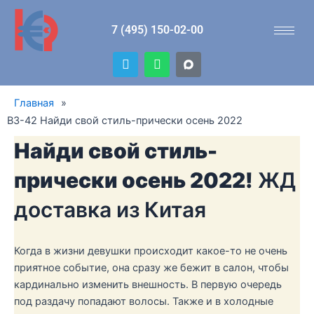
Перейти
к
7 (495) 150-02-00
содержимому
T
W
e
h
l
a
e
t
Главная
»
g
s
r
a
B3-42 Найди свой стиль-прически осень 2022
a
p
m
p
Найди свой стиль-
прически осень 2022!
ЖД
доставка из Китая
Когда в жизни девушки происходит какое-то не очень
приятное событие, она сразу же бежит в салон, чтобы
кардинально изменить внешность. В первую очередь
под раздачу попадают волосы. Также и в холодные