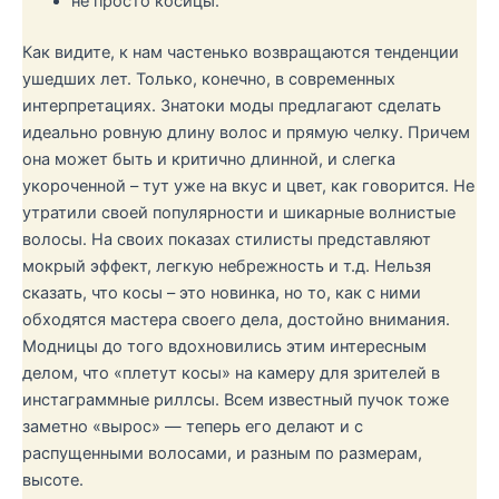
не просто косицы.
Как видите, к нам частенько возвращаются тенденции
ушедших лет. Только, конечно, в современных
интерпретациях. Знатоки моды предлагают сделать
идеально ровную длину волос и прямую челку. Причем
она может быть и критично длинной, и слегка
укороченной – тут уже на вкус и цвет, как говорится. Не
утратили своей популярности и шикарные волнистые
волосы. На своих показах стилисты представляют
мокрый эффект, легкую небрежность и т.д. Нельзя
сказать, что косы – это новинка, но то, как с ними
обходятся мастера своего дела, достойно внимания.
Модницы до того вдохновились этим интересным
делом, что «плетут косы» на камеру для зрителей в
инстаграммные риллсы. Всем известный пучок тоже
заметно «вырос» — теперь его делают и с
распущенными волосами, и разным по размерам,
высоте.