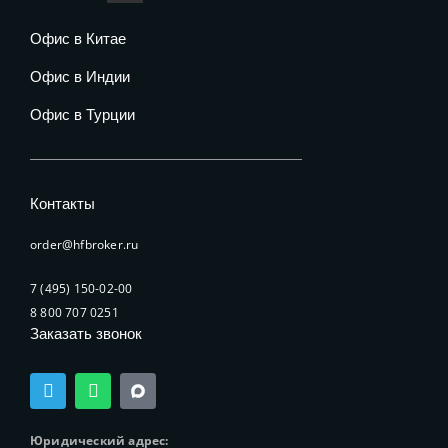
Офис в Китае
Офис в Индии
Офис в Турции
Контакты
order@hfbroker.ru
7 (495) 150-02-00
8 800 707 0251
Заказать звонок
T
W
e
h
l
a
e
t
Юридический адрес: