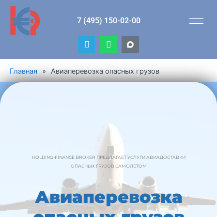
Перейти
к
7 (495) 150-02-00
содержимому
T
W
e
h
l
a
e
t
Главная
»
Авиаперевозка опасных грузов
g
s
r
a
a
p
m
p
HOLDING-FINANCE BROKER ПРЕДЛАГАЕТ УСЛУГИ АВИАДОСТАВКИ
ОПАСНЫХ ГРУЗОВ САМОЛЕТОМ
Авиаперевозка