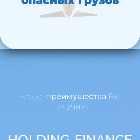
опасных грузов
Какие
преимущества
Вы
получите
HOLDING-FINANCE