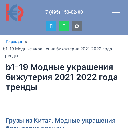
Перейти
к
7 (495) 150-02-00
содержимому
T
W
e
h
l
a
e
t
Главная
»
g
s
r
a
b1-19 Модные украшения бижутерия 2021 2022 года
a
p
тренды
m
p
b1-19 Модные украшения
бижутерия 2021 2022 года
тренды
Грузы из Китая. Модные украшения
бижутерия тренды