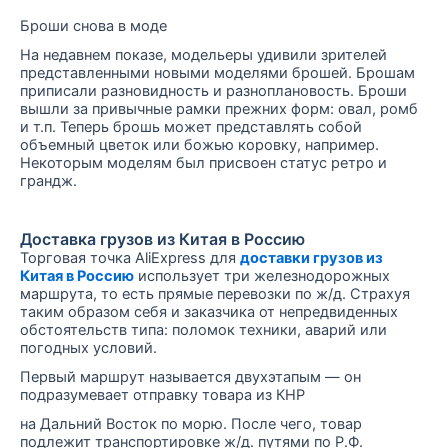
Броши снова в моде
На недавнем показе, модельеры удивили зрителей
представленными новыми моделями брошей. Брошам
приписали разновидность и разноплановость. Броши
вышли за привычные рамки прежних форм: овал, ромб
и т.п. Теперь брошь может представлять собой
объемный цветок или божью коровку, например.
Некоторым моделям был присвоен статус ретро и
грандж.
Доставка грузов из Китая в Россию
Торговая точка AliExpress для
доставки грузов из
Китая в Россию
использует три железнодорожных
маршрута, то есть прямые перевозки по ж/д. Страхуя
таким образом себя и заказчика от непредвиденных
обстоятельств типа: поломок техники, аварий или
погодных условий.
Первый маршрут называется двухэтапым — он
подразумевает отправку товара из КНР
на Дальний Восток по морю. После чего, товар
подлежит транспортировке ж/д. путями по Р.Ф.