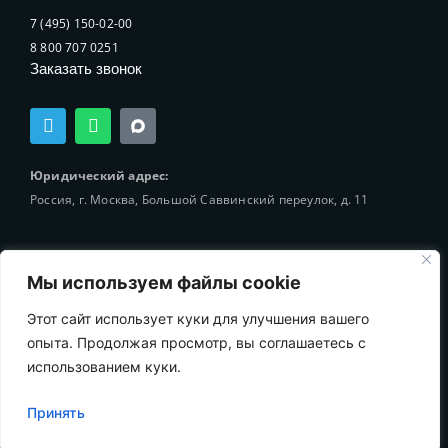
7 (495) 150-02-00
8 800 707 0251
Заказать звонок
T
W
e
h
l
a
e
t
Юридический адрес:
g
s
Россия, г. Москва, Большой Саввинский переулок, д. 11
r
a
a
p
m
p
Мы используем файлы cookie
Этот сайт использует куки для улучшения вашего
© 2002-2025 Holding-Finance Broker
опыта. Продолжая просмотр, вы соглашаетесь с
использованием куки.
Принять