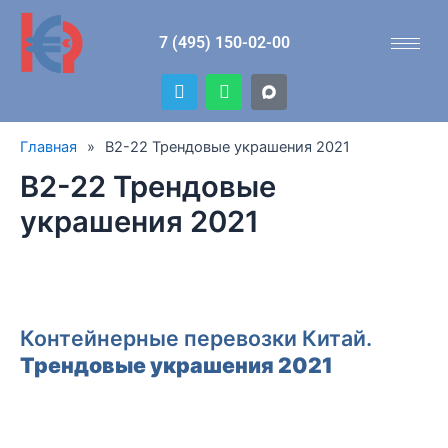
Перейти
к
7 (495) 150-02-00
содержимому
T
W
e
h
l
a
e
t
Главная
»
B2-22 Трендовые украшения 2021
g
s
r
a
B2-22 Трендовые
a
p
m
p
украшения 2021
Контейнерные перевозки Китай.
Трендовые украшения 2021