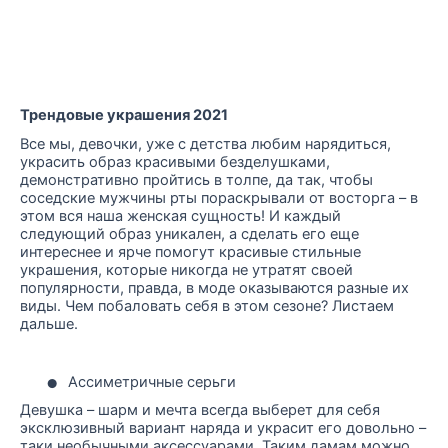
Трендовые украшения 2021
Все мы, девочки, уже с детства любим нарядиться,
украсить образ красивыми безделушками,
демонстративно пройтись в толпе, да так, чтобы
соседские мужчины рты пораскрывали от восторга – в
этом вся наша женская сущность! И каждый
следующий образ уникален, а сделать его еще
интереснее и ярче помогут красивые стильные
украшения, которые никогда не утратят своей
популярности, правда, в моде оказываются разные их
виды. Чем побаловать себя в этом сезоне? Листаем
дальше.
•
Ассиметричные серьги
Девушка – шарм и мечта всегда выберет для себя
эксклюзивный вариант наряда и украсит его довольно –
таки необычными аксессуарами. Таким дамам можно