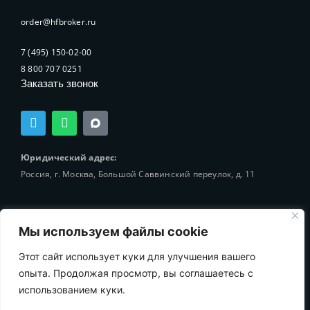
order@hfbroker.ru
7 (495) 150-02-00
8 800 707 0251
Заказать звонок
T
W
e
h
l
a
e
t
Юридический адрес:
g
s
Россия, г. Москва, Большой Саввинский переулок, д. 11
r
a
a
p
m
p
Мы используем файлы cookie
Этот сайт использует куки для улучшения вашего
© 2002-2025 Holding-Finance Broker
опыта. Продолжая просмотр, вы соглашаетесь с
использованием куки.