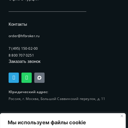
Контакты
order@hfbroker.ru
7 (495) 150-02-00
8 800 707 0251
Заказать звонок
T
W
e
h
l
a
e
t
Юридический адрес:
g
s
Россия, г. Москва, Большой Саввинский переулок, д. 11
r
a
a
p
m
p
Мы используем файлы cookie