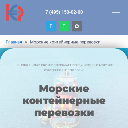
Перейти
к
7 (495) 150-02-00
содержимому
T
W
e
h
l
a
e
t
Главная
»
Морские контейнерные перевозки
g
s
r
a
a
p
m
p
HOLDING-FINANCE BROKER ПРЕДЛАГАЕТ МЕЖДУНАРОДНЫЕ МОРСКИЕ
КОНТЕЙНЕРНЫЕ ПЕРЕВОЗКИ
Морские
контейнерные
перевозки