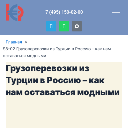
Перейти
к
7 (495) 150-02-00
содержимому
T
W
e
h
l
a
e
t
Главная
»
g
s
r
a
S8-02 Грузоперевозки из Турции в Россию – как нам
a
p
оставаться модными
m
p
Грузоперевозки из
Турции в Россию – как
нам оставаться модными