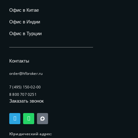
Офис в Китае
Офис в Индии
Офис в Турции
Контакты
order@hfbroker.ru
7 (495) 150-02-00
8 800 707 0251
Заказать звонок
T
W
e
h
l
a
e
t
Юридический адрес:
g
s