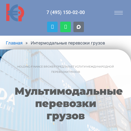
7 (495) 150-02-00
T
W
e
h
l
a
e
t
Главная
»
Интермодальные перевозки грузов
g
s
r
a
a
p
m
p
HOLDING-FINANCE BROKER ПРЕДЛАГАЕТ УСЛУГИ МЕЖДУНАРОДНОЙ
ПЕРЕВОЗКИ ГРУЗОВ
Мультимодальные
перевозки
грузов