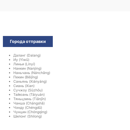
Города отправки
Даланг (Dalang)
Иу (Yìwū)
Линьи (Línyí)
Нанкин (Nanjing)
Наньчань (Nánchāng)
Пекин (Běijīng)
Саньянь (Xiányáng)
Сиань (Xian)
Сучжоу (Sūzhōu)
Тайюань (Tàiyuán)
Тяньцзинь (Tiānjīn)
Чанша (Chángshā)
Чэнду (Chéngdū)
Чунцин (Chóngqìng)
Шилонг (Shilong)