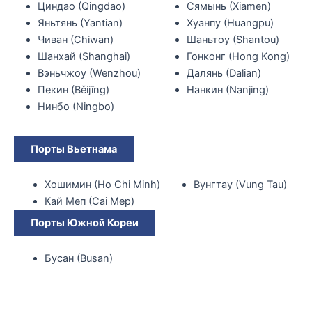
Циндао (Qingdao)
Сямынь (Xiamen)
Яньтянь (Yantian)
Хуанпу (Huangpu)
Чиван (Chiwan)
Шаньтоу (Shantou)
Шанхай (Shanghai)
Гонконг (Hong Kong)
Вэньчжоу (Wenzhou)
Далянь (Dalian)
Пекин (Běijīng)
Нанкин (Nanjing)
Нинбо (Ningbo)
Порты Вьетнама
Хошимин (Ho Chi Minh)
Вунгтау (Vung Tau)
Кай Меп (Cai Mep)
Порты Южной Кореи
Бусан (Busan)