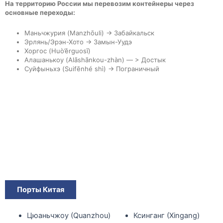
На территорию России мы перевозим контейнеры через
основные переходы:
Маньчжурия (Manzhōuli) -> Забайкальск
Эрлянь/Эрэн-Хото -> Замын-Уудэ
Хоргос (Huò’ěrguosī)
Алашанькоу (Alāshānkou-zhàn) — > Достык
Суйфыньхэ (Suifēnhé shì) -> Пограничный
Порты Китая
Цюаньчжоу (Quanzhou)
Ксинганг (Xingang)