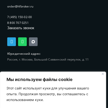
order@hfbroker.ru
7 (495) 150-02-00
8 800 707 0251
Заказать звонок
T
W
e
h
l
a
e
t
Юридический адрес:
g
s
Россия, г. Москва, Большой Саввинский переулок, д. 11
r
a
a
p
m
p
Мы используем файлы cookie
Этот сайт использует куки для улучшения вашего
© 2002-2025 Holding-Finance Broker
опыта. Продолжая просмотр, вы соглашаетесь с
использованием куки.