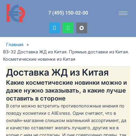
Перейти
к
7 (495) 150-02-00
содержимому
T
W
e
h
l
a
e
t
Главная
»
g
s
r
a
B3-32 Доставка ЖД из Китая. Прямые доставки из Китая.
a
p
Косметические новинки из Китая
m
p
Доставка ЖД из Китая
Какие косметические новинки можно и
даже нужно заказывать, а какие лучше
оставить в стороне
В сети можно встретить противоположные мнения по
поводу косметики с AliExress. Одни считают, что в
онлайн-магазине слишком маленький ассортимент, да
и качество оставляет желать лучшего, другие же в
корне с ним не согласны. И они совершенно правы, так