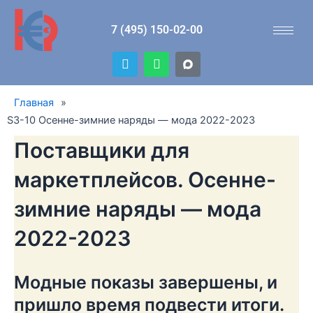
Перейти
к
7 (495) 150-02-00
содержимому
T
W
e
h
l
a
e
t
Главная
»
g
s
r
a
S3-10 Осенне-зимние наряды — мода 2022-2023
a
p
m
p
Поставщики для
маркетплейсов. Осенне-
зимние наряды — мода
2022-2023
Модные показы завершены, и
пришло время подвести итоги.