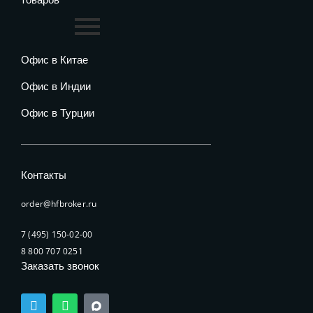
Офис в Китае
Офис в Индии
Офис в Турции
Контакты
order@hfbroker.ru
7 (495) 150-02-00
8 800 707 0251
Заказать звонок
T
W
e
h