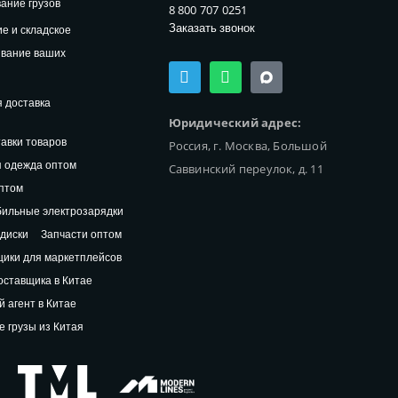
ание грузов
8 800 707 0251
Заказать звонок
е и складское
ивание ваших
T
W
e
h
l
a
 доставка
e
t
Юридический адрес:
g
s
авки товаров
Россия, г. Москва, Большой
r
a
a
p
 одежда оптом
Саввинский переулок, д. 11
m
p
птом
ильные электрозарядки
диски
Запчасти оптом
ики для маркетплейсов
оставщика в Китае
й агент в Китае
 грузы из Китая