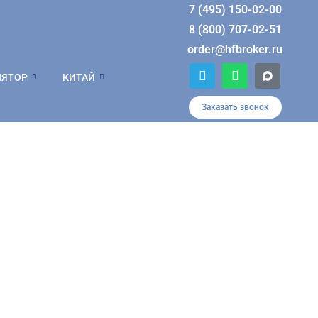
7 (495) 150-02-00
8 (800) 707-02-51
order@hfbroker.ru
T
W
ЛЯТОР
КИТАЙ
e
h
l
a
e
t
Заказать звонок
g
s
r
a
a
p
m
p