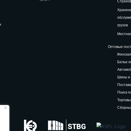
Страхов
Хранени
обслуж
и
грузов
Местная
Оптовые пост
Женская
Белье о
Автомоб
Шины и 
Поставщ
Поиск п
Торговы
Сборные