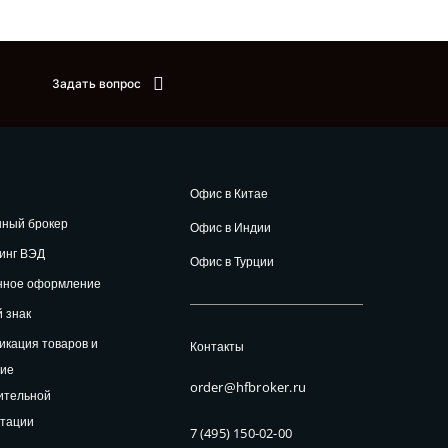
Задать вопрос
Офис в Китае
нный брокер
Офис в Индии
инг ВЭД
Офис в Турции
нное оформление
 знак
кация товаров и
Контакты
ние
order@hfbroker.ru
ительной
нтации
7 (495) 150-02-00