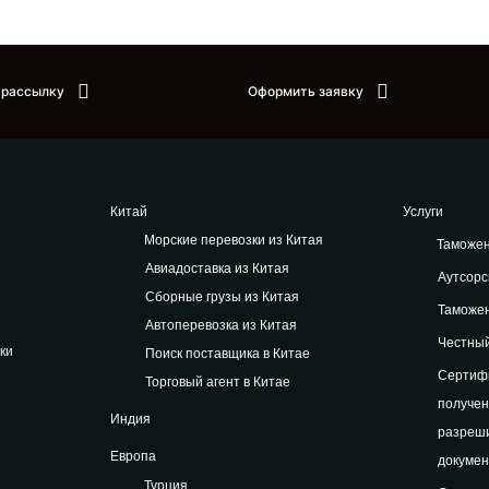
 рассылку
Оформить заявку
Китай
Услуги
Морские перевозки из Китая
Таможе
Авиадоставка из Китая
Аутсорс
Сборные грузы из Китая
Таможе
Автоперевозка из Китая
Честный
ки
Поиск поставщика в Китае
Сертифи
Торговый агент в Китае
получе
Индия
разреш
Европа
докуме
Турция