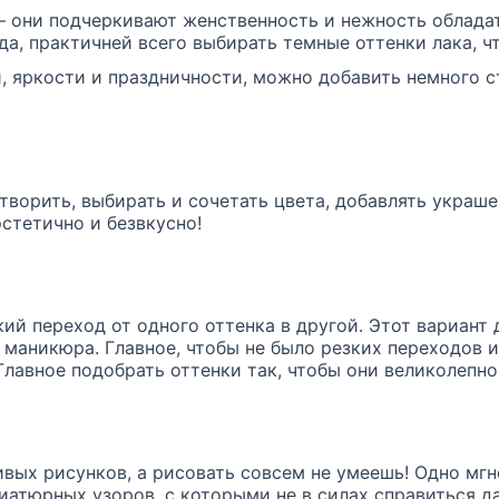
 – они подчеркивают женственность и нежность облада
а, практичней всего выбирать темные оттенки лака, 
 яркости и праздничности, можно добавить немного с
ворить, выбирать и сочетать цвета, добавлять украше
эстетично и безвкусно!
ий переход от одного оттенка в другой. Этот вариант 
м маникюра. Главное, чтобы не было резких переходов 
Главное подобрать оттенки так, чтобы они великолепн
ивых рисунков, а рисовать совсем не умеешь! Одно мгно
иатюрных узоров, с которыми не в силах справиться 