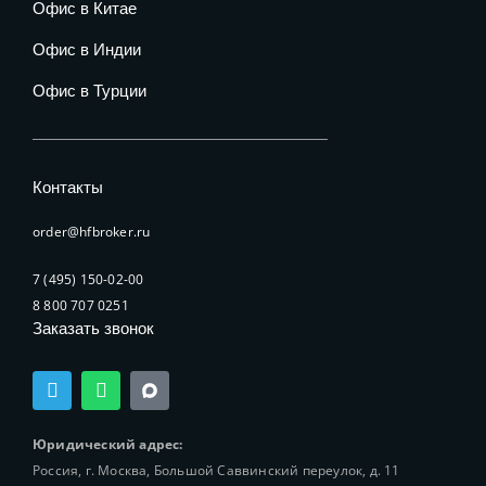
Офис в Китае
Офис в Индии
Офис в Турции
Контакты
order@hfbroker.ru
7 (495) 150-02-00
8 800 707 0251
Заказать звонок
T
W
e
h
l
a
e
t
Юридический адрес:
g
s
Россия, г. Москва, Большой Саввинский переулок, д. 11
r
a