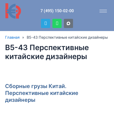
Перейти
к
7 (495) 150-02-00
содержимому
T
W
e
h
l
a
e
t
Главная
»
B5-43 Перспективные китайские дизайнеры
g
s
r
a
B5-43 Перспективные
a
p
m
p
китайские дизайнеры
Сборные грузы Китай.
Перспективные китайские
дизайнеры