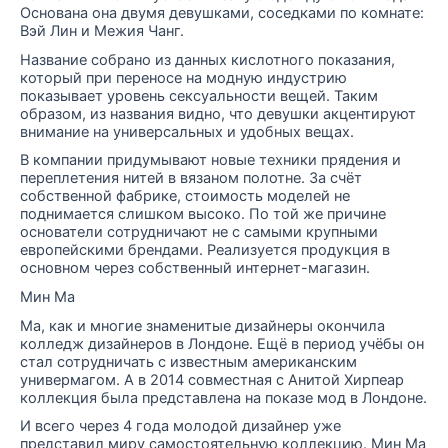
Основана она двумя девушками, соседками по комнате:
Вэй Лин и Межия Чанг.
Название собрано из данных кислотного показания,
который при переносе на модную индустрию
показывает уровень сексуальности вещей. Таким
образом, из названия видно, что девушки акцентируют
внимание на универсальных и удобных вещах.
В компании придумывают новые техники прядения и
переплетения нитей в вязаном полотне. За счёт
собственной фабрике, стоимость моделей не
поднимается слишком высоко. По той же причине
основатели сотрудничают не с самыми крупными
европейскими брендами. Реализуется продукция в
основном через собственный интернет-магазин.
Мин Ма
Ма, как и многие знаменитые дизайнеры окончила
колледж дизайнеров в Лондоне. Ещё в период учёбы он
стал сотрудничать с известным американским
универмагом. А в 2014 совместная с Анитой Хирпеар
коллекция была представлена на показе мод в Лондоне.
И всего через 4 года молодой дизайнер уже
представил миру самостоятельную коллекцию. Мин Ма