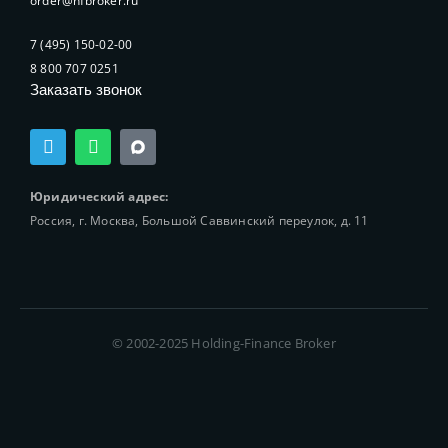
order@hfbroker.ru
7 (495) 150-02-00
8 800 707 0251
Заказать звонок
T
W
e
h
l
a
e
t
Юридический адрес:
g
s
Россия, г. Москва, Большой Саввинский переулок, д. 11
r
a
a
p
m
p
© 2002-2025 Holding-Finance Broker