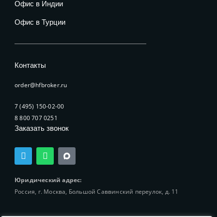
Офис в Индии
Офис в Турции
Контакты
order@hfbroker.ru
7 (495) 150-02-00
8 800 707 0251
Заказать звонок
T
W
e
h
l
a
e
t
Юридический адрес:
g
s
Россия, г. Москва, Большой Саввинский переулок, д. 11
r
a
a
p
m
p