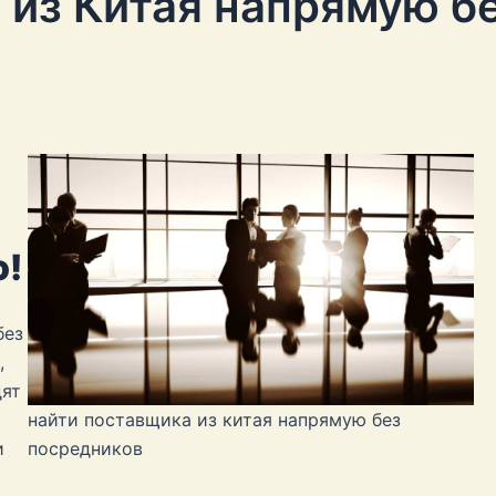
 из Китая напрямую б
ю!
без
,
дят
найти поставщика из китая напрямую без
посредников
и