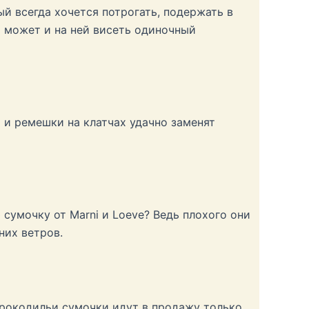
й всегда хочется потрогать, подержать в
а может и на ней висеть одиночный
 и ремешки на клатчах удачно заменят
 сумочку от Marni и Loeve? Ведь плохого они
них ветров.
крокодильи сумочки идут в продажу только