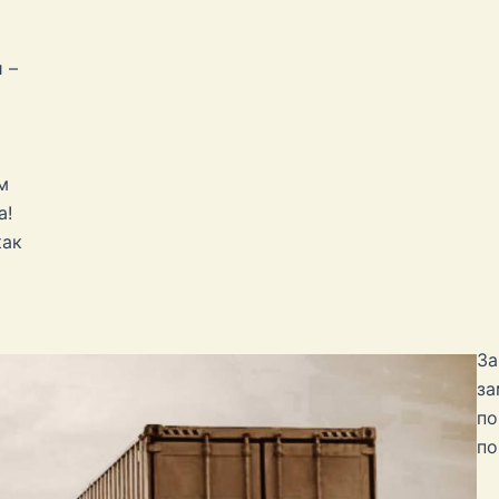
 –
м
а!
как
За
за
по
по