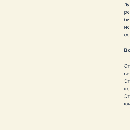
лу
ре
би
ис
со
Вк
Эт
св
Эт
ке
Эт
юм