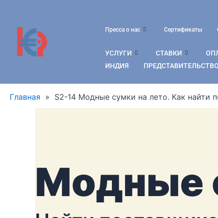
Перейти
к
содержимому
Пресса о нас
Сертификаты
УСЛУГИ
СТАВКИ
ОПЛ
ИНДИЯ
ПРЕДСТАВИТЕЛЬСТВО
Главная
»
S2-14 Модные сумки на лето. Как найти 
Модные с