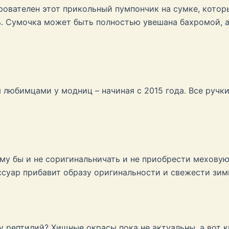
ователен этот прикольный пумпончик на сумке, которы
ь. Сумочка может быть полностью увешана бахромой, 
 любимцами у модниц – начиная с 2015 года. Все ручки
ему бы и не соригинальничать и не приобрести меховую
ссуар прибавит образу оригинальности и свежести зим
 рептилий? Хищные окрасы пока не актуальны, а вот 