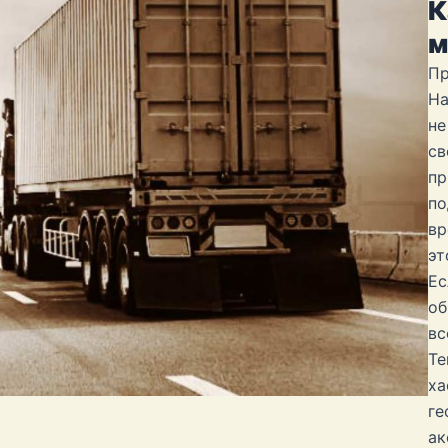
К
м
Пр
На
не
св
пр
по
вр
эт
Ес
об
вс
Те
ха
ге
ак