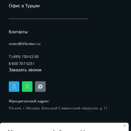
Офис в Турции
Контакты
order@hfbroker.ru
7 (495) 150-02-00
8 800 707 0251
Заказать звонок
T
W
e
h
l
a
e
t
Юридический адрес:
g
s
Россия, г. Москва, Большой Саввинский переулок, д. 11
r
a
a
p
m
p