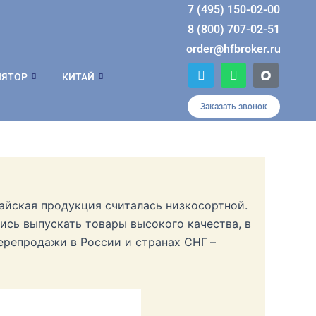
7 (495) 150-02-00
8 (800) 707-02-51
order@hfbroker.ru
T
W
ЛЯТОР
КИТАЙ
e
h
l
a
e
t
Заказать звонок
g
s
r
a
a
p
m
p
тайская продукция считалась низкосортной.
сь выпускать товары высокого качества, в
ерепродажи в России и странах СНГ
–