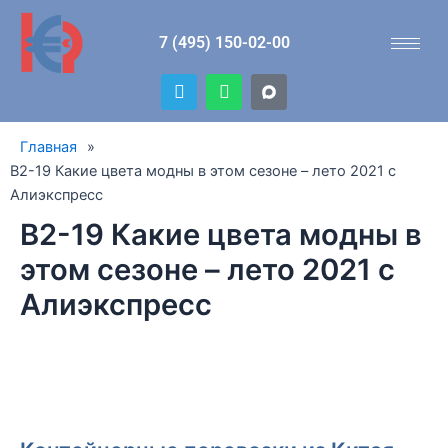
Перейти
к
7 (495) 150-02-00
содержимому
T
W
e
h
l
a
e
t
Главная
»
g
s
r
a
B2-19 Какие цвета модны в этом сезоне – лето 2021 с
a
p
Алиэкспресс
m
p
B2-19 Какие цвета модны в
этом сезоне – лето 2021 с
Алиэкспресс