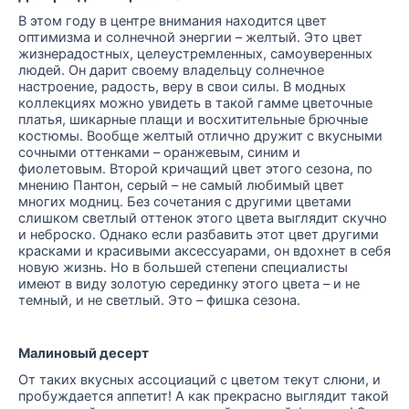
В этом году в центре внимания находится цвет
оптимизма и солнечной энергии – желтый. Это цвет
жизнерадостных, целеустремленных, самоуверенных
людей. Он дарит своему владельцу солнечное
настроение, радость, веру в свои силы. В модных
коллекциях можно увидеть в такой гамме цветочные
платья, шикарные плащи и восхитительные брючные
костюмы. Вообще желтый отлично дружит с вкусными
сочными оттенками – оранжевым, синим и
фиолетовым. Второй кричащий цвет этого сезона, по
мнению Пантон, серый – не самый любимый цвет
многих модниц. Без сочетания с другими цветами
слишком светлый оттенок этого цвета выглядит скучно
и неброско. Однако если разбавить этот цвет другими
красками и красивыми аксессуарами, он вдохнет в себя
новую жизнь. Но в большей степени специалисты
имеют в виду золотую серединку этого цвета – и не
темный, и не светлый. Это – фишка сезона.
Малиновый десерт
От таких вкусных ассоциаций с цветом текут слюни, и
пробуждается аппетит! А как прекрасно выглядит такой