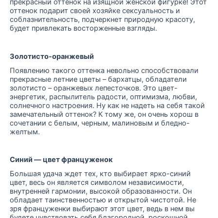
прекрасный оттенок на изящной женской фигурке! Этот
оттенок подарит своей хозяйке сексуальность и
соблазнительность, подчеркнет природную красоту,
будет привлекать восторженные взгляды.
Золотисто-оранжевый
Появлению такого оттенка невольно способствовали
прекрасные летние цветы – бархатцы, обладатели
золотисто – оранжевых лепесточков. Это цвет-
энергетик, распылитель радости, оптимизма, любви,
солнечного настроения. Ну как не надеть на себя такой
замечательный оттенок? К тому же, он очень хорош в
сочетании с белым, черным, малиновым и бледно-
желтым.
Синий — цвет француженок
Большая удача ждет тех, кто выбирает ярко-синий
цвет, весь он является символом независимости,
внутренней гармонии, высокой образованности. Он
обладает таинственностью и открытой чистотой. Не
зря француженки выбирают этот цвет, ведь в нем вы
будете чувствовать себя благородной, роскошной