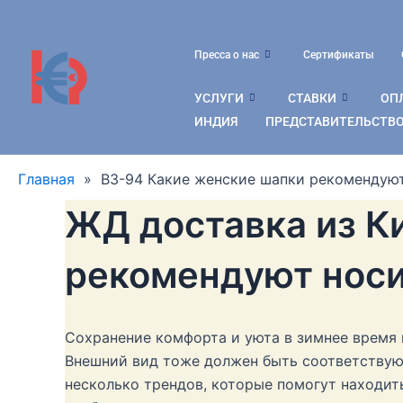
Перейти
к
содержимому
Пресса о нас
Сертификаты
УСЛУГИ
СТАВКИ
ОПЛ
ИНДИЯ
ПРЕДСТАВИТЕЛЬСТВО
Главная
»
B3-94 Какие женские шапки рекомендуют
ЖД доставка из К
рекомендуют носи
Сохранение комфорта и уюта в зимнее время
Внешний вид тоже должен быть соответствующ
несколько трендов, которые помогут находит