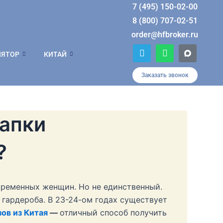
7 (495) 150-02-00
8 (800) 707-02-51
order@hfbroker.ru
T
W
ЛЯТОР
КИТАЙ
e
h
l
a
e
t
Заказать звонок
g
s
r
a
a
p
m
p
шапки
?
временных женщин. Но не единственный.
гардероба. В 23-24-ом годах существует
ов из Китая
—
отличный способ получить