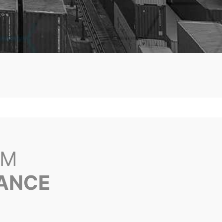
ЫМ
NANCE