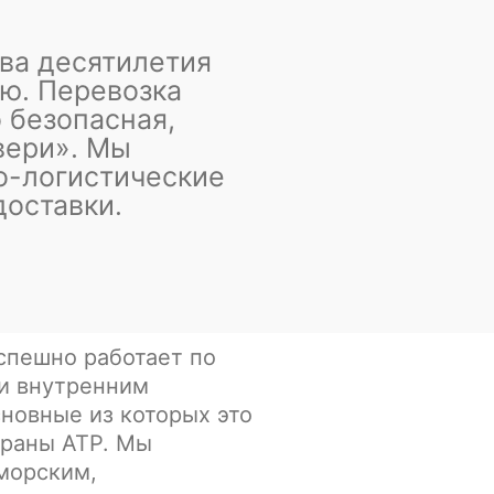
ва десятилетия
ю. Перевозка
 безопасная,
вери». Мы
о-логистические
доставки.
спешно работает по
и внутренним
новные из которых это
траны АТР. Мы
морским,