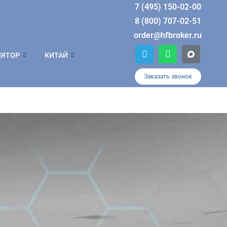
7 (495) 150-02-00
8 (800) 707-02-51
order@hfbroker.ru
T
W
ЛЯТОР
КИТАЙ
e
h
l
a
e
t
Заказать звонок
g
s
r
a
a
p
m
p