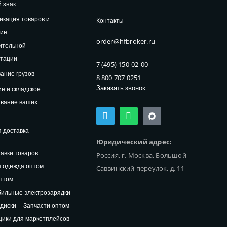
 знак
кация товаров и
Контакты
ние
order@hfbroker.ru
ительной
нтации
7 (495) 150-02-00
ание грузов
8 800 707 0251
Заказать звонок
е и складское
ивание ваших
T
W
e
h
l
a
 доставка
e
t
Юридический адрес:
g
s
авки товаров
Россия, г. Москва, Большой
r
a
a
p
 одежда оптом
Саввинский переулок, д. 11
m
p
птом
ильные электрозарядки
диски
Запчасти оптом
ики для маркетплейсов