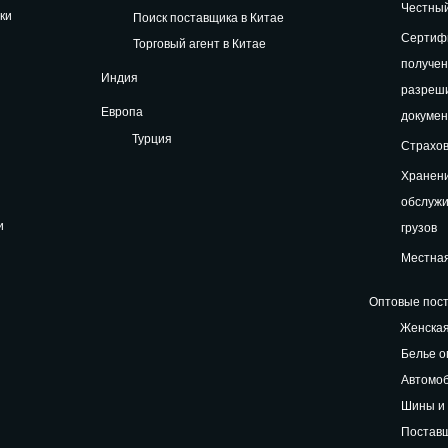
Честный
ки
Поиск поставщика в Китае
Сертифи
Торговый агент в Китае
получе
Индия
разреш
Европа
докуме
Турция
Страхов
Хранени
обслуж
и
грузов
Местная
Оптовые пост
Женская
Белье о
Автомоб
Шины и 
Поставщ