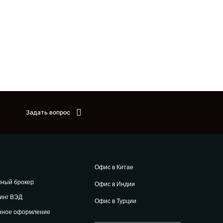
Задать вопрос
Офис в Китае
нный брокер
Офис в Индии
инг ВЭД
Офис в Турции
нное оформление