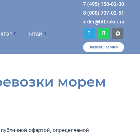
7 (495) 150-02-00
8 (800) 707-02-51
order@hfbroker.ru
T
W
ЛЯТОР
КИТАЙ
e
h
l
a
e
t
Заказать звонок
g
s
r
a
a
p
m
p
еревозки морем
 публичной офертой, определяемой