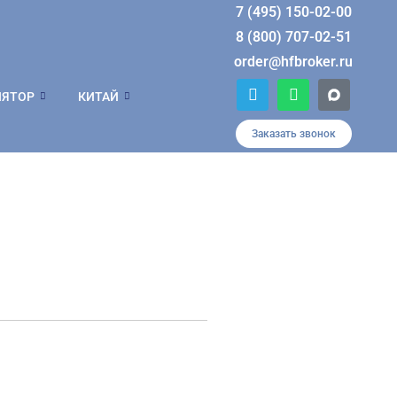
7 (495) 150-02-00
8 (800) 707-02-51
order@hfbroker.ru
T
W
ЛЯТОР
КИТАЙ
e
h
l
a
e
t
Заказать звонок
g
s
r
a
a
p
m
p