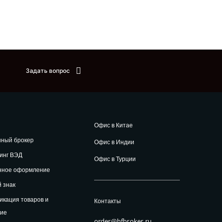
Задать вопрос
Офис в Китае
нный брокер
Офис в Индии
инг ВЭД
Офис в Турции
нное оформление
 знак
кация товаров и
Контакты
ние
order@hfbroker.ru