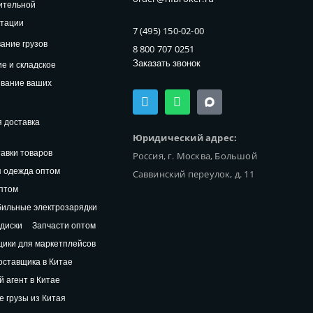
ительной
нтации
7 (495) 150-02-00
ание грузов
8 800 707 0251
Заказать звонок
е и складское
ивание ваших
T
W
e
h
l
a
 доставка
e
t
Юридический адрес:
g
s
авки товаров
Россия, г. Москва, Большой
r
a
a
p
 одежда оптом
Саввинский переулок, д. 11
m
p
птом
ильные электрозарядки
диски
Запчасти оптом
ики для маркетплейсов
оставщика в Китае
й агент в Китае
 грузы из Китая