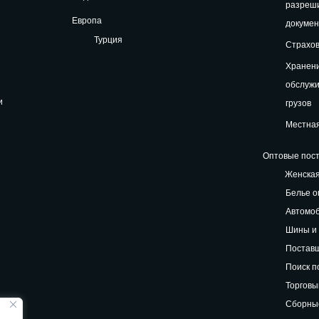
разреш
Европа
докуме
Турция
Страхов
Хранени
обслуж
и
грузов
Местная
Оптовые пост
Женская
Белье о
Автомоб
Шины и 
Поставщ
Поиск п
Торговы
Сборные