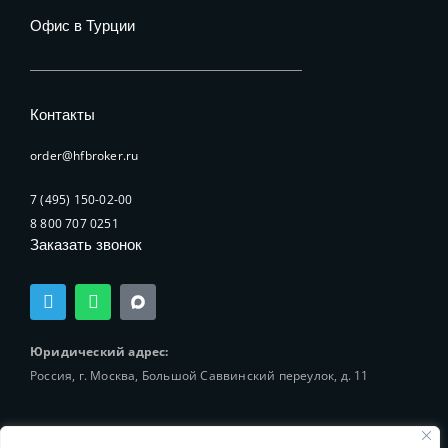
Офис в Турции
Контакты
order@hfbroker.ru
7 (495) 150-02-00
8 800 707 0251
Заказать звонок
T
W
e
h
l
a
e
t
Юридический адрес:
g
s
Россия, г. Москва, Большой Саввинский переулок, д. 11
r
a
a
p
m
p