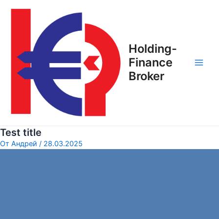
Перейти
Навигация
Main
к
по
Men
содержимому
записям
Holding-
Finance
Broker
Test title
От
Андрей
/
28.03.2025