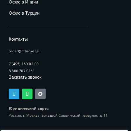
Офис в Индии
Офис в Турции
Контакты
order@hfbroker.ru
7 (495) 150-02-00
8 800 707 0251
Заказать звонок
T
W
e
h
l
a
e
t
Юридический адрес:
g
s
Россия, г. Москва, Большой Саввинский переулок, д. 11
r
a
a
p
m
p