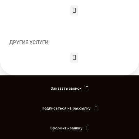
Menu
ДРУГИЕ УСЛУГИ
Menu
Сертификация товаров и получение разрешительной документации
Автовывоз контейнера с жд станции по Москве/по России
Заказать звонок
Подписаться на рассылку
Оформить заявку