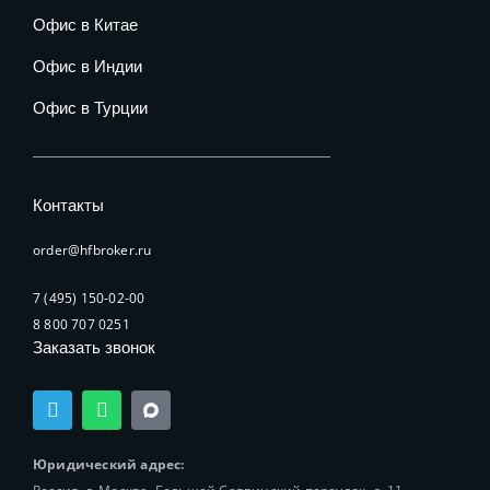
Офис в Китае
Офис в Индии
Офис в Турции
Контакты
order@hfbroker.ru
7 (495) 150-02-00
8 800 707 0251
Заказать звонок
T
W
e
h
l
a
e
t
Юридический адрес:
g
s