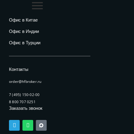
Офис в Китае
Офис в Индии
Офис в Турции
Контакты
order@hfbroker.ru
7 (495) 150-02-00
8 800 707 0251
Заказать звонок
T
W
e
h
l
a