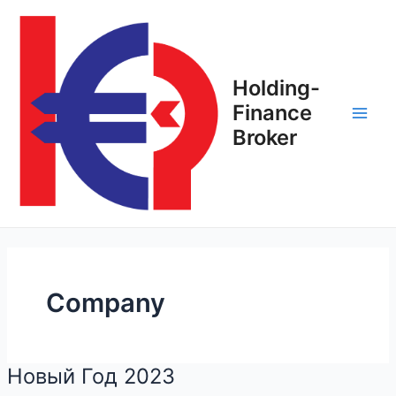
Перейти
Постраничная
Main
к
навигация
Men
содержимому
записи
Holding-
Finance
Broker
Company
Новый Год 2023
Новый
Год