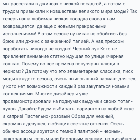
мы рассекали в джинсах с низкой посадкой, а потом с
трудом привыкали к новшествам великого мира моды? Так
теперь наша любимая низкая посадка снова к нам
возвращается, да еще с новыми прекрасными
исполнениями! В этом сезоне ну никак не обойтись без
брюк или джинс с заниженной талией. А над прессом
поработать никогда не поздно! Черный лук Кого не
привлечет внимание статно идущая по улице «черная
кошка». Почему во все времена популярны «люди в
черном»? Да потому что это элементарная классика, писк
моды каждого сезона, очень выигрышный вариант для тех,
у кого нет возможности каждый раз закупаться новыми
коллекциями. Многие дизайнеры уже
продемонстрировали на подиумах выдумки своих тотал-
луков. Давайте будем выбирать, вариантов на любой вкус
и каприз! Пастельно-розовый Образ для нежный,
скромных девушек, любящих светлые оттенки. Осень
обычно ассоциируется с темной палитрой – черным,
шоколадным, серым или бордовым вещами, но дизайнеры