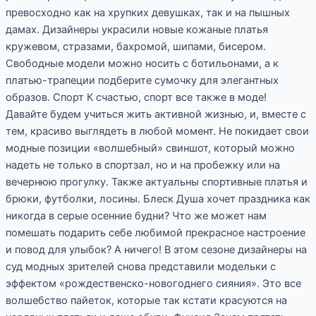
превосходно как на хрупких девушках, так и на пышных
дамах. Дизайнеры украсили новые кожаные платья
кружевом, стразами, бахромой, шипами, бисером.
Свободные модели можно носить с ботильонами, а к
платью-трапеции подберите сумочку для элегантных
образов. Спорт К счастью, спорт все также в моде!
Давайте будем учиться жить активной жизнью, и, вместе с
тем, красиво выглядеть в любой момент. Не покидает свои
модные позиции «волшебный» свиншот, который можно
надеть не только в спортзал, но и на пробежку или на
вечернюю прогулку. Также актуальны спортивные платья и
брюки, футболки, лосины. Блеск Душа хочет праздника как
никогда в серые осенние будни? Что же может нам
помешать подарить себе любимой прекрасное настроение
и повод для улыбок? А ничего! В этом сезоне дизайнеры на
суд модных зрителей снова представили модельки с
эффектом «рождественско-новогоднего сияния». Это все
волшебство пайеток, которые так кстати красуются на