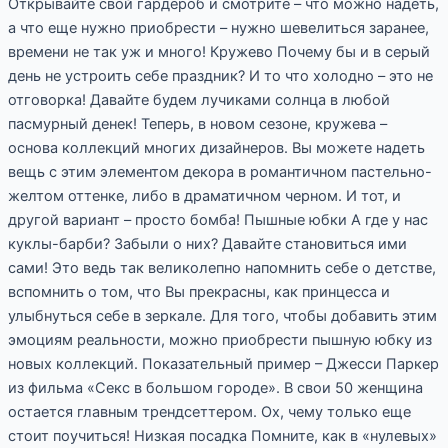
Открывайте свой гардероб и смотрите – что можно надеть,
а что еще нужно приобрести – нужно шевелиться заранее,
времени не так уж и много! Кружево Почему бы и в серый
день не устроить себе праздник? И то что холодно – это не
отговорка! Давайте будем лучиками солнца в любой
пасмурный денек! Теперь, в новом сезоне, кружева –
основа коллекций многих дизайнеров. Вы можете надеть
вещь с этим элементом декора в романтичном пастельно-
желтом оттенке, либо в драматичном черном. И тот, и
другой вариант – просто бомба! Пышные юбки А где у нас
куклы-барби? Забыли о них? Давайте становиться ими
сами! Это ведь так великолепно напомнить себе о детстве,
вспомнить о том, что Вы прекрасны, как принцесса и
улыбнуться себе в зеркале. Для того, чтобы добавить этим
эмоциям реальности, можно приобрести пышную юбку из
новых коллекций. Показательный пример – Джесси Паркер
из фильма «Секс в большом городе». В свои 50 женщина
остается главным трендсеттером. Ох, чему только еще
стоит поучиться! Низкая посадка Помните, как в «нулевых»