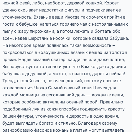
нежной феей, либо, наоборот, дерзкой кошкой. Корсет
удачно скрывает недостатки фигуры и подчеркивает ее
утонченность. Вязаные вещи Иногда так хочется прийти в
гости к бабушке, напиться горячего чая с настряпанными с
пылу с жару пирожками, а потом лежать и болтать обо
всем, надев шерстяные носочки, которые связала бабушка.
На некоторое время появилась такая возможность –
покрасоваться в «бабушкиных» вязаных вещах из толстой
пряжи. Надев вязаный свитер, кардиган или даже платье,
Вы почувствуете то тепло и уют, что Вам когда-то дарили
бабушка с дедушкой, а может, к счастью, дарят и сейчас!
Тренд, скорей всего, не очень долгий, поэтому спешите
отовариваться! Кожа Самый важный «must have» для
каждой модницы на сегодняшний день — кожаные вещи,
которые особенно актуальны осенней порой. Правильно
подобранный лук из кожи способен подчеркнуть красоту
Вашей фигуры, утонченность и дерзость в одно время,
будет выглядеть богато и стильно. Благодаря своему
разнообразию фасонов кожаные платья могут выглядеть