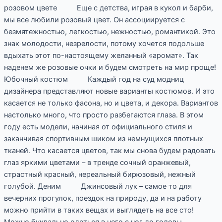
розовом цвете Еще с детства, играя в кукол и барби,
мы все любили розовый цвет. Он ассоциируется с
безмятежностью, легкостью, нежностью, романтикой. Это
знак молодости, незрелости, потому хочется подольше
вдыхать этот по-настоящему желанный «аромат». Так
наденем же розовые очки и будем смотреть на мир проще!
Юбочный костюм Каждый год на суд модниц
дизайнера представляют новые варианты костюмов. И это
касается не только фасона, но и цвета, и декора. Вариантов
настолько много, что просто разбегаются глаза. В этом
году есть модели, начиная от официального стиля и
заканчивая спортивным шиком из немнущихся плотных
тканей. Что касается цветов, так мы снова будем радовать
глаз яркими цветами – в тренде сочный оранжевый,
страстный красный, нереальный бирюзовый, нежный
голубой. Деним Джинсовый лук – самое то для
вечерних прогулок, поездок на природу, да и на работу
можно прийти в таких вещах и выглядеть на все сто!
Можно буквально одеться в него с ног до головы,