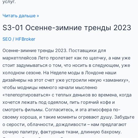
услуг.
Читать дальше »
S3-01 Осенне-зимние тренды 2023
S3-
01
SEO
/
HFBroker
Осенне-
зимние
Осенне-зимние тренды 2023. Поставщики для
тренды
маркетплейсов Лето пролетает как по щелчку, а нам уже
2023
стоит задумываться о том, что носить в следующем, уже
холодном сезоне. На Неделе моды в Лондоне наши
дизайнеры на этот счет уже устроили некую «заманиху»,
чтобы модницы немного начали мысленно
«телепортироваться» с теплых деньков во времена, когда
хочется лежать под одеялом, пить горячий кофе и
смотреть фильмы. Согласитесь, и эта атмосфера по-
своему хороша, и такие моменты огревают душу. Забудьте
о серости, облачности, дождливости – нам предлагают
сочную палитру, фактурные ткани, длинную бахрому.