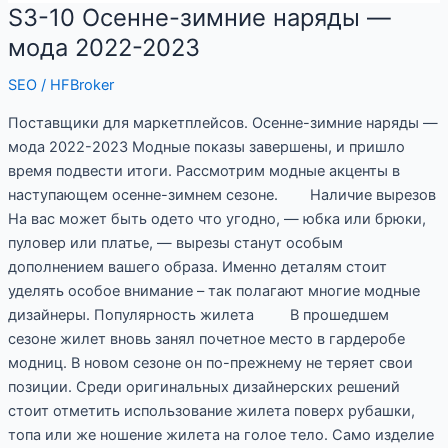
S3-10 Осенне-зимние наряды —
S3-
10
мода 2022-2023
Осенне-
SEO
/
HFBroker
зимние
наряды
Поставщики для маркетплейсов. Осенне-зимние наряды —
—
мода 2022-2023 Модные показы завершены, и пришло
мода
время подвести итоги. Рассмотрим модные акценты в
2022-
наступающем осенне-зимнем сезоне. Наличие вырезов
2023
На вас может быть одето что угодно, — юбка или брюки,
пуловер или платье, — вырезы станут особым
дополнением вашего образа. Именно деталям стоит
уделять особое внимание – так полагают многие модные
дизайнеры. Популярность жилета В прошедшем
сезоне жилет вновь занял почетное место в гардеробе
модниц. В новом сезоне он по-прежнему не теряет свои
позиции. Среди оригинальных дизайнерских решений
стоит отметить использование жилета поверх рубашки,
топа или же ношение жилета на голое тело. Само изделие