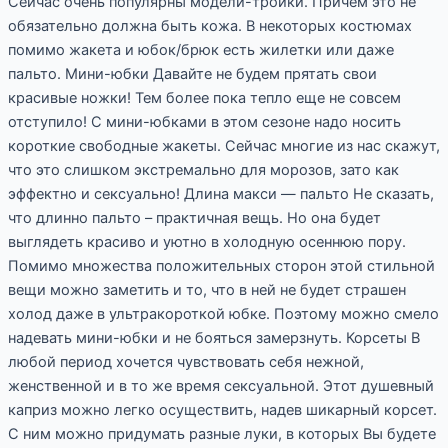
Сейчас очень популярны модели-тройки. Причем это не
обязательно должна быть кожа. В некоторых костюмах
помимо жакета и юбок/брюк есть жилетки или даже
пальто. Мини-юбки Давайте не будем прятать свои
красивые ножки! Тем более пока тепло еще не совсем
отступило! С мини-юбками в этом сезоне надо носить
короткие свободные жакеты. Сейчас многие из нас скажут,
что это слишком экстремально для морозов, зато как
эффектно и сексуально! Длина макси — пальто Не сказать,
что длинно пальто – практичная вещь. Но она будет
выглядеть красиво и уютно в холодную осеннюю пору.
Помимо множества положительных сторон этой стильной
вещи можно заметить и то, что в ней не будет страшен
холод даже в ультракороткой юбке. Поэтому можно смело
надевать мини-юбки и не бояться замерзнуть. Корсеты В
любой период хочется чувствовать себя нежной,
женственной и в то же время сексуальной. Этот душевный
каприз можно легко осуществить, надев шикарный корсет.
С ним можно придумать разные луки, в которых Вы будете