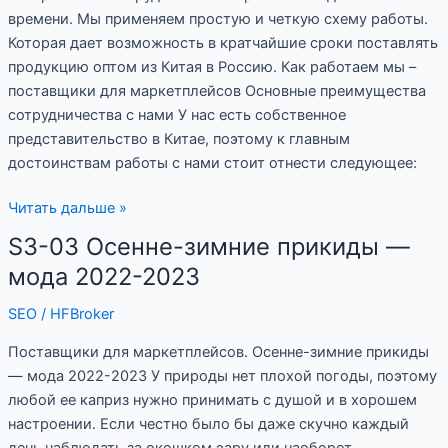
времени. Мы применяем простую и четкую схему работы.
Которая дает возможность в кратчайшие сроки поставлять
продукцию оптом из Китая в Россию. Как работаем мы –
поставщики для маркетплейсов Основные преимущества
сотрудничества с нами У нас есть собственное
представительство в Китае, поэтому к главным
достоинствам работы с нами стоит отнести следующее:
Читать дальше »
S3-03 Осенне-зимние прикиды —
S3-
03
мода 2022-2023
Осенне-
SEO
/
HFBroker
зимние
прикиды
Поставщики для маркетплейсов. Осенне-зимние прикиды
—
— мода 2022-2023 У природы нет плохой погоды, поэтому
мода
любой ее каприз нужно принимать с душой и в хорошем
2022-
настроении. Если честно было бы даже скучно каждый
2023
день наблюдать за окошком эару или наоборот