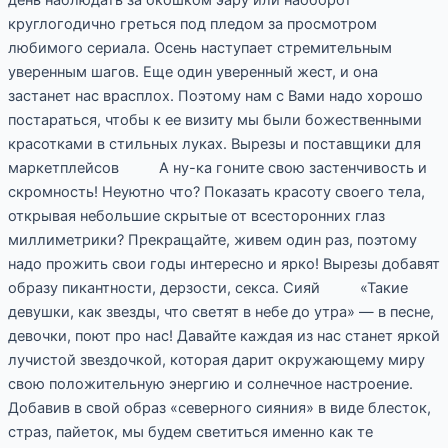
круглогодично греться под пледом за просмотром
любимого сериала. Осень наступает стремительным
уверенным шагов. Еще один уверенный жест, и она
застанет нас врасплох. Поэтому нам с Вами надо хорошо
постараться, чтобы к ее визиту мы были божественными
красотками в стильных луках. Вырезы и поставщики для
маркетплейсов А ну-ка гоните свою застенчивость и
скромность! Неуютно что? Показать красоту своего тела,
открывая небольшие скрытые от всесторонних глаз
миллиметрики? Прекращайте, живем один раз, поэтому
надо прожить свои годы интересно и ярко! Вырезы добавят
образу пикантности, дерзости, секса. Сияй «Такие
девушки, как звезды, что светят в небе до утра» — в песне,
девочки, поют про нас! Давайте каждая из нас станет яркой
лучистой звездочкой, которая дарит окружающему миру
свою положительную энергию и солнечное настроение.
Добавив в свой образ «северного сияния» в виде блесток,
страз, пайеток, мы будем светиться именно как те