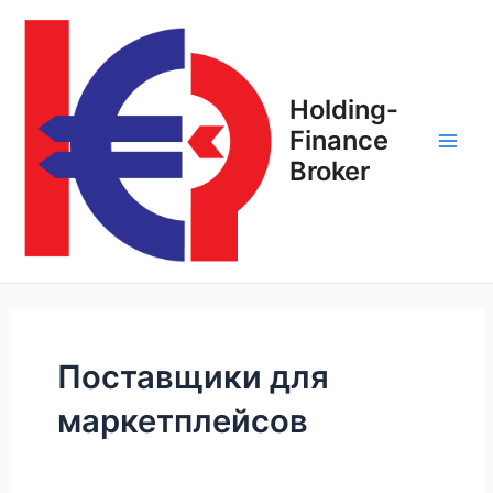
Перейти
Main
к
Men
содержимому
Holding-
Finance
Broker
Поставщики для
маркетплейсов