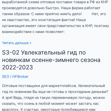
выработанной схеме оптовые поставки товара в РФ из КНР
производятся довольно быстро. Наша фирма работает
таким образом: С нами приятно иметь дело! Нет, это
не хвастовство, это констатация фактов! Наша
организация имеет свое представительство в КНР, поэтому
взаимодействие с нами позволяет:
Читать дальше »
S3-02 Увлекательный гид по
S3-
02
новинкам осенне-зимнего сезона
Увлекательный
2022-2023
гид
по
SEO
/
HFBroker
новинкам
Оптовые поставщики для маркетплейсов. Увлекательный
осенне-
гид по новинкам Вы еще не готовы к прохладным денькам?
зимнего
А зря! Ведь, глядя на такую переменчивую погоду, можно
сезона
сказать, что осень в любой момент может застать нас
2022-
врасплох. К счастью, некоторые полюбившиеся нам