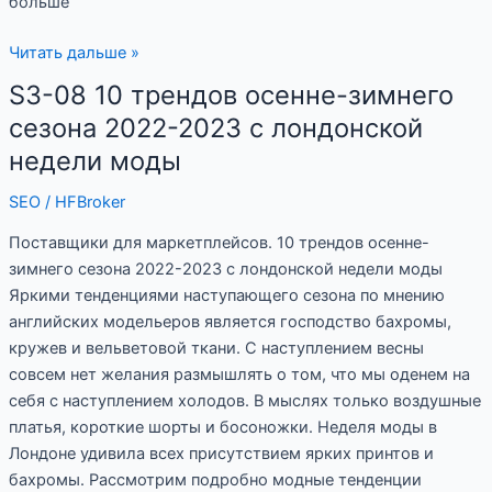
больше
Читать дальше »
S3-08 10 трендов осенне-зимнего
S3-
08
сезона 2022-2023 с лондонской
10
недели моды
трендов
осенне-
SEO
/
HFBroker
зимнего
Поставщики для маркетплейсов. 10 трендов осенне-
сезона
зимнего сезона 2022-2023 с лондонской недели моды
2022-
Яркими тенденциями наступающего сезона по мнению
2023
английских модельеров является господство бахромы,
с
кружев и вельветовой ткани. С наступлением весны
лондонской
совсем нет желания размышлять о том, что мы оденем на
недели
себя с наступлением холодов. В мыслях только воздушные
моды
платья, короткие шорты и босоножки. Неделя моды в
Лондоне удивила всех присутствием ярких принтов и
бахромы. Рассмотрим подробно модные тенденции