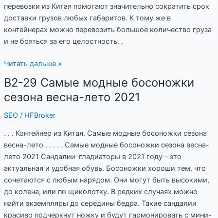
перевозки из Китая помогают значительно сократить срок
доставки грузов любых габаритов. К тому же в
контейнерах можно перевозить большое количество груза
и не бояться за его целостность. .
Читать дальше »
B2-29 Самые модные босоножки
B2-
29
сезона весна-лето 2021
Самые
SEO
/
HFBroker
модные
босоножки
. . . Контейнер из Китая. Самые модные босоножки сезона
сезона
весна-лето . . . . . Самые модные босоножки сезона весна-
весна-
лето 2021 Сандалии-гладиаторы в 2021 году – это
лето
актуальная и удобная обувь. Босоножки хороши тем, что
2021
сочетаются с любым нарядом. Они могут быть высокими,
до колена, или по щиколотку. В редких случаях можно
найти экземпляры до середины бедра. Такие сандалии
красиво подчеркнут ножку и будут гармонировать с мини-