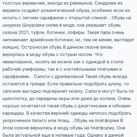
толстых веревочек, иногда из ремешков. Сандалии из
веревок создают романтический образ, особенно если их
носить с легким сарафаном с открытой спиной. . Обувь на
шнурках Шнуровка снова в моде, она украшает обувь
сезона 2021, туфли, ботинки, лоферы. Такая пара очень
напоминает армейские ботинки, но, тем не менее, выглядит
изящно. Остроносая обувь В данном сезоне вновь
вернулась в моду обувь с острым носом. Что
немаловажно, носить ее можно как с одеждой в стиле
рабочей униформы, так и с коктейльными платьями и
сарафанами. . Сапоги с драпировкой Такая обувь всегда
останется в тренде. Если правильно подобрать длину, то
сапожек выгодно подчеркнет ножку. Сапоги могут быть по
щиколотку, до середины икры или даже до колена. Очень
хорошо сочетается такая обувь с джеггинсами и юбками-
карандаш. В качестве верхней одежды неплохо подобрать
укороченное пальто или плащ. . Обувь на платформе В
этом сезоне вернулась в моду обувь на платформу. Она
была актуальной еще в нулевые года. Однако в данной