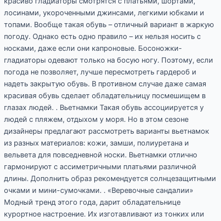
красиво гладиаторы смотрятся с платьями, шортами,
лосинами, укороченными джинсами, легкими юбками и
топами. Вообще такая обувь – отличный вариант в жаркую
погоду. Однако есть одно правило – их нельзя носить с
носками, даже если они капроновые. Босоножки-
гладиаторы одевают только на босую ногу. Поэтому, если
погода не позволяет, лучше пересмотреть гардероб и
надеть закрытую обувь. В противном случае даже самая
красивая обувь сделает обладательницу посмешищем в
глазах людей. . Вьетнамки Такая обувь ассоциируется у
людей с пляжем, отдыхом у моря. Но в этом сезоне
дизайнеры предлагают рассмотреть варианты вьетнамок
из разных материалов: кожи, замши, полиуретана и
вельвета для повседневной носки. Вьетнамки отлично
гармонируют с ассиметричными платьями различной
длины. Дополнить образ рекомендуется солнцезащитными
очками и мини-сумочками. . «Веревочные сандалии»
Модный тренд этого года, дарит обладательнице
курортное настроение. Их изготавливают из тонких или