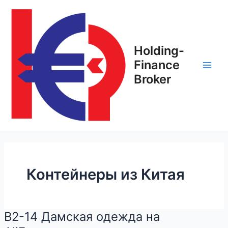
Перейти
Постраничная
Main
к
навигация
Men
содержимому
записи
Holding-
Finance
Broker
Контейнеры из Китая
B2-14 Дамская одежда на
B2-
14