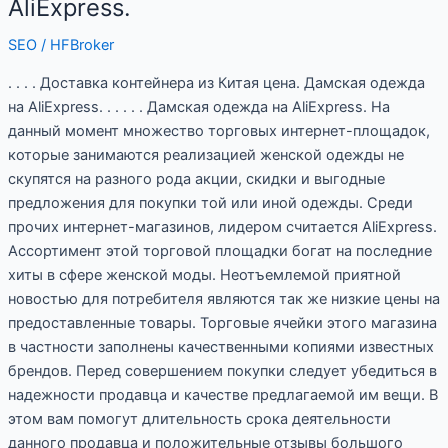
AliExpress.
Дамская
SEO
/
HFBroker
одежда
на
. . . . Доставка контейнера из Китая цена. Дамская одежда
AliExpress.
на AliExpress. . . . . . Дамская одежда на AliExpress. На
данный момент множество торговых интернет-площадок,
которые занимаются реализацией женской одежды не
скупятся на разного рода акции, скидки и выгодные
предложения для покупки той или иной одежды. Среди
прочих интернет-магазинов, лидером считается AliExpress.
Ассортимент этой торговой площадки богат на последние
хиты в сфере женской моды. Неотъемлемой приятной
новостью для потребителя являются так же низкие цены на
предоставленные товары. Торговые ячейки этого магазина
в частности заполнены качественными копиями известных
брендов. Перед совершением покупки следует убедиться в
надежности продавца и качестве предлагаемой им вещи. В
этом вам помогут длительность срока деятельности
данного продавца и положительные отзывы большого