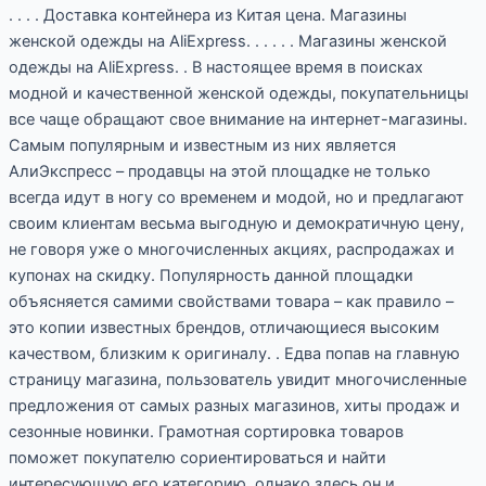
одежды
. . . . Доставка контейнера из Китая цена. Магазины
на
женской одежды на AliExpress. . . . . . Магазины женской
AliExpress.
одежды на AliExpress. . В настоящее время в поисках
модной и качественной женской одежды, покупательницы
все чаще обращают свое внимание на интернет-магазины.
Самым популярным и известным из них является
АлиЭкспресс – продавцы на этой площадке не только
всегда идут в ногу со временем и модой, но и предлагают
своим клиентам весьма выгодную и демократичную цену,
не говоря уже о многочисленных акциях, распродажах и
купонах на скидку. Популярность данной площадки
объясняется самими свойствами товара – как правило –
это копии известных брендов, отличающиеся высоким
качеством, близким к оригиналу. . Едва попав на главную
страницу магазина, пользователь увидит многочисленные
предложения от самых разных магазинов, хиты продаж и
сезонные новинки. Грамотная сортировка товаров
поможет покупателю сориентироваться и найти
интересующую его категорию, однако здесь он и