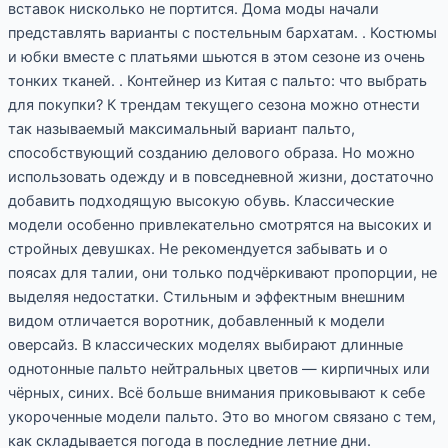
вставок нисколько не портится. Дома моды начали
представлять варианты с постельным бархатам. . Костюмы
и юбки вместе с платьями шьются в этом сезоне из очень
тонких тканей. . Контейнер из Китая с пальто: что выбрать
для покупки? К трендам текущего сезона можно отнести
так называемый максимальный вариант пальто,
способствующий созданию делового образа. Но можно
использовать одежду и в повседневной жизни, достаточно
добавить подходящую высокую обувь. Классические
модели особенно привлекательно смотрятся на высоких и
стройных девушках. Не рекомендуется забывать и о
поясах для талии, они только подчёркивают пропорции, не
выделяя недостатки. Стильным и эффектным внешним
видом отличается воротник, добавленный к модели
оверсайз. В классических моделях выбирают длинные
однотонные пальто нейтральных цветов — кирпичных или
чёрных, синих. Всё больше внимания приковывают к себе
укороченные модели пальто. Это во многом связано с тем,
как складывается погода в последние летние дни.