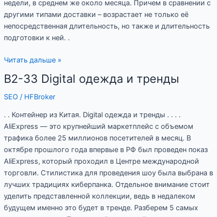
недели, в среднем же около месяца. Причем в сравнении с
другими типами доставки – возрастает не только её
непосредственная длительность, но также и длительность
подготовки к ней. .
Читать дальше »
B2-33 Digital одежда и тренды
B2-
33
SEO
/
HFBroker
Digital
одежда
. . Контейнер из Китая. Digital одежда и тренды . . . .
и
AliExpress — это крупнейший маркетплейс с объемом
тренды
трафика более 25 миллионов посетителей в месяц. В
октябре прошлого года впервые в РФ был проведен показ
AliExpress, который проходил в Центре международной
торговли. Стилистика для проведения шоу была выбрана в
лучших традициях киберпанка. Отдельное внимание стоит
уделить представленной коллекции, ведь в недалеком
будущем именно это будет в тренде. Разберем 5 самых