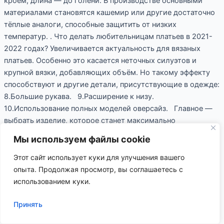
кроем, длина — до голени. В производстве основными
материалами становятся кашемир или другие достаточно
тёплые аналоги, способные защитить от низких
температур. . Что делать любительницам платьев в 2021-
2022 годах? Увеличивается актуальность для вязаных
платьев. Особенно это касается неточных силуэтов и
крупной вязки, добавляющих объём. Но такому эффекту
способствуют и другие детали, присутствующие в одежде:
8.Большие рукава. 9.Расширение к низу.
10.Использование полных моделей оверсайз. Главное —
выбрать изделие, которое станет максимально
комфортным для хозяйки. Тогда будет легче выделиться из
Мы используем файлы cookie
толпы. Тем более, если одежда будет связана вручную, а
не на машинке. При этом для ручной работы доставка
Этот сайт использует куки для улучшения вашего
контейнеров из Китая тоже актуальна. Разнообразие
опыта. Продолжая просмотр, вы соглашаетесь с
доступных моделей по-настоящему приятно удивляет:
использованием куки.
11.Свободные. 12.С зауженным кроем. 13.С пышными
Принять
формами. 14.Строгие варианты. 15.Романтичные
коллекции. Тёмные цвета предпочтительны для среднего,