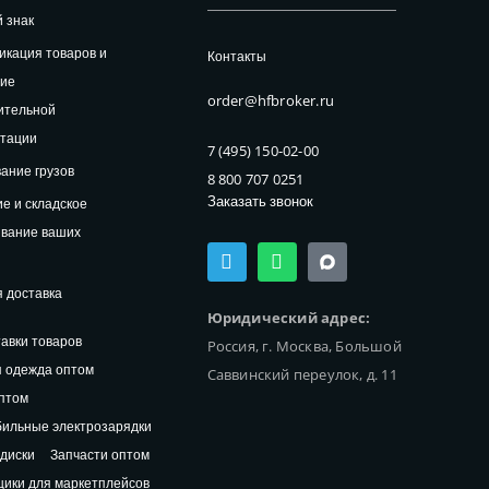
 знак
кация товаров и
Контакты
ние
order@hfbroker.ru
ительной
нтации
7 (495) 150-02-00
ание грузов
8 800 707 0251
Заказать звонок
е и складское
ивание ваших
T
W
e
h
l
a
 доставка
e
t
Юридический адрес:
g
s
авки товаров
Россия, г. Москва, Большой
r
a
a
p
 одежда оптом
Саввинский переулок, д. 11
m
p
птом
ильные электрозарядки
диски
Запчасти оптом
ики для маркетплейсов