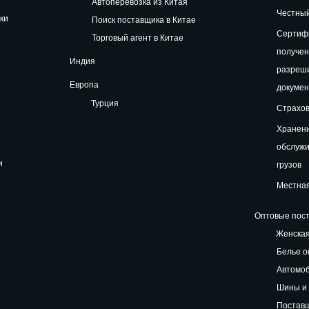
Автоперевозка из Китая
Честный
ки
Поиск поставщика в Китае
Сертифи
Торговый агент в Китае
получе
Индия
разреш
Европа
докуме
Турция
Страхов
Хранени
обслуж
и
грузов
Местная
Оптовые пост
Женская
Белье о
Автомоб
Шины и 
Поставщ