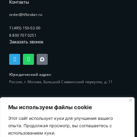
Контакты
order@hfbroker.ru
7 (495) 150-02-00
8 800 707 0251
Заказать звонок
T
W
e
h
l
a
e
t
Юридический адрес:
g
s
Россия, г. Москва, Большой Саввинский переулок, д. 11
r
a
a
p
m
p
Мы используем файлы cookie
Этот сайт использует куки для улучшения вашего
© 2002-2025 Holding-Finance Broker
опыта. Продолжая просмотр, вы соглашаетесь с
использованием куки.