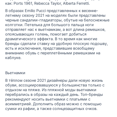
как: Ports 1961, Rebecca Taylor, Alberta Ferretti.
В образах Emilio Pucci представленных к весенне-
летнему сезону 2021 на моделях были представлены
черные сандалии-гладиаторы, обутые на белоснежные
колготки. Петелька для большого пальца ноги
отправляет нас к вьетнамкам, а вот длина ремешков,
опоясывающих голень, помогает добиться
драматического эффекта. В то время как многие
бренды сделали ставку на удобную плоскую подошву,
есть и исключения, представившие всеобщему
вниманию обувь с переплетёнными ремешками на
каблуке.
Вьетнамки
В тёплом сезоне 2021 дизайнеры дали новую жизнь
обуви, ассоциировавшуюся у большинства только с
отдыхом на пляже. Из пляжной моды вьетнамки
перебрались в образы на каждый день. Топ-бренды
рекомендуют носить вьетнамки с платьями с
асимметрией. Дополнить образ можно с помощью
сумки из рафии, а также солнцезащитных очков.