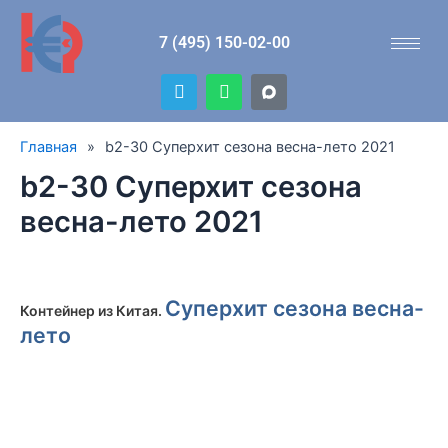
Перейти
к
7 (495) 150-02-00
содержимому
T
W
e
h
l
a
e
t
Главная
»
b2-30 Суперхит сезона весна-лето 2021
g
s
r
a
b2-30 Суперхит сезона
a
p
m
p
весна-лето 2021
Суперхит сезона весна-
Контейнер из Китая
.
лето