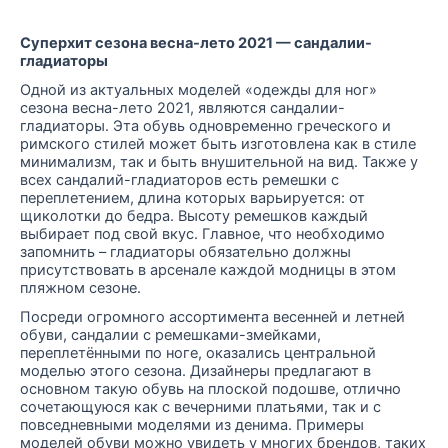
Суперхит сезона весна-лето 2021 — сандалии-
гладиаторы
Одной из актуальных моделей «одежды для ног»
сезона весна-лето 2021, являются сандалии-
гладиаторы. Эта обувь одновременно греческого и
римского стилей может быть изготовлена как в стиле
минимализм, так и быть внушительной на вид. Также у
всех сандалий-гладиаторов есть ремешки с
переплетением, длина которых варьируется: от
щиколотки до бедра. Высоту ремешков каждый
выбирает под свой вкус. Главное, что необходимо
запомнить – гладиаторы обязательно должны
присутствовать в арсенале каждой модницы в этом
пляжном сезоне.
Посреди огромного ассортимента весенней и летней
обуви, сандалии с ремешками-змейками,
переплетёнными по ноге, оказались центральной
моделью этого сезона. Дизайнеры предлагают в
основном такую обувь на плоской подошве, отлично
сочетающуюся как с вечерними платьями, так и с
повседневными моделями из денима. Примеры
моделей обуви можно увидеть у многих брендов, таких