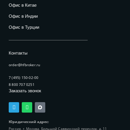
Офис в Китае
Офис в Индии
Офис в Турции
Контакты
order@hfbroker.ru
7 (495) 150-02-00
8 800 707 0251
Заказать звонок
T
W
e
h
l
a
e
t
Юридический адрес:
g
s
Россия, г. Москва, Большой Саввинский переулок, д. 11