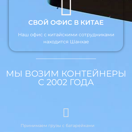
СВОЙ ОФИС В КИТАЕ
Наш офис с китайскими сотрудниками
находится Шанхае
МЫ ВОЗИМ КОНТЕЙНЕРЫ
С 2002 ГОДА
Принимаем грузы с батарейками