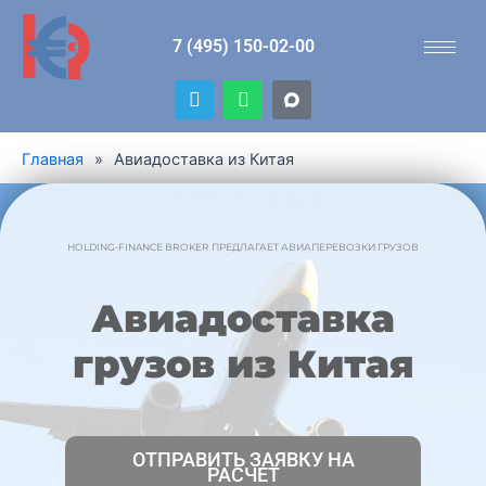
7 (495) 150-02-00
T
W
e
h
l
a
e
t
Главная
»
Авиадоставка из Китая
g
s
r
a
a
p
m
p
HOLDING-FINANCE BROKER ПРЕДЛАГАЕТ АВИАПЕРЕВОЗКИ ГРУЗОВ
Авиадоставка
грузов из Китая
ОТПРАВИТЬ ЗАЯВКУ НА
РАСЧЕТ