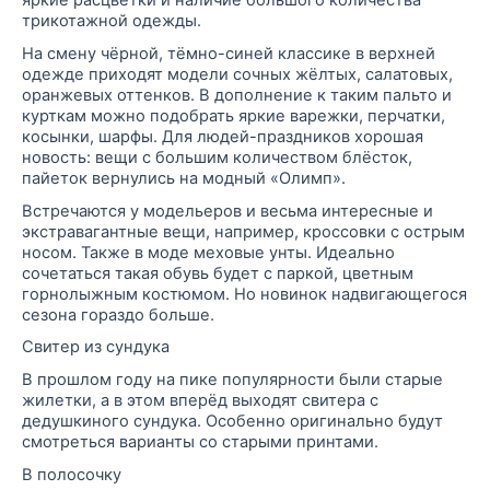
яркие расцветки и наличие большого количества
трикотажной одежды.
На смену чёрной, тёмно-синей классике в верхней
одежде приходят модели сочных жёлтых, салатовых,
оранжевых оттенков. В дополнение к таким пальто и
курткам можно подобрать яркие варежки, перчатки,
косынки, шарфы. Для людей-праздников хорошая
новость: вещи с большим количеством блёсток,
пайеток
вернулись на модный «Олимп».
Встречаются у модельеров и весьма интересные и
экстравагантные вещи, например, кроссовки с острым
носом. Также в моде меховые унты. Идеально
сочетаться такая обувь будет с паркой, цветным
горнолыжным костюмом. Но новинок надвигающегося
сезона гораздо больше.
Свитер из сундука
В прошлом году на пике популярности были старые
жилетки, а в этом вперёд выходят свитера с
дедушкиного сундука. Особенно оригинально будут
смотреться варианты со старыми
принтами
.
В
полосочку