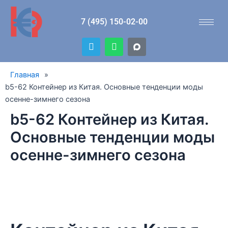
Перейти
к
7 (495) 150-02-00
содержимому
T
W
e
h
l
a
e
t
Главная
»
g
s
r
a
b5-62 Контейнер из Китая. Основные тенденции моды
a
p
осенне-зимнего сезона
m
p
b5-62 Контейнер из Китая.
Основные тенденции моды
осенне-зимнего сезона