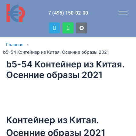
Перейти
к
7 (495) 150-02-00
содержимому
T
W
e
h
l
a
e
t
Главная
»
g
s
r
a
b5-54 Контейнер из Китая. Осенние образы 2021
a
p
b5-54 Контейнер из Китая.
m
p
Осенние образы 2021
Контейнер из Китая.
Осенние образы 2021