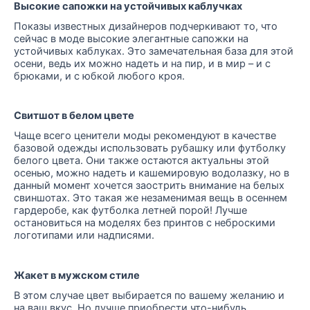
Высокие сапожки на устойчивых каблучках
Показы известных дизайнеров подчеркивают то, что
сейчас в моде высокие элегантные сапожки на
устойчивых каблуках. Это замечательная база для этой
осени, ведь их можно надеть и на пир, и в мир – и с
брюками, и с юбкой любого кроя.
Свитшот в белом цвете
Чаще всего ценители моды рекомендуют в качестве
базовой одежды использовать рубашку или футболку
белого цвета. Они также остаются актуальны этой
осенью, можно надеть и кашемировую водолазку, но в
данный момент хочется заострить внимание на белых
свиншотах. Это такая же незаменимая вещь в осеннем
гардеробе, как футболка летней порой! Лучше
остановиться на моделях без принтов с неброскими
логотипами или надписями.
Жакет в мужском стиле
В этом случае цвет выбирается по вашему желанию и
на ваш вкус. Но лучше приобрести что-нибудь