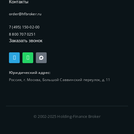
Контакты
order@hfbroker.ru
7 (495) 150-02-00
8 800 707 0251
Заказать звонок
T
W
e
h
l
a
e
t
Юридический адрес:
g
s
Россия, г. Москва, Большой Саввинский переулок, д. 11
r
a
a
p
m
p
© 2002-2025 Holding-Finance Broker