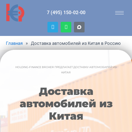
Перейти
к
7 (495) 150-02-00
содержимому
T
W
e
h
l
a
e
t
Главная
»
Доставка автомобилей из Китая в Россию
g
s
r
a
a
p
m
p
HOLDING-FINANCE BROKER ПРЕДЛАГАЕТ ДОСТАВКУ АВТОМОБИЛЕЙ ИЗ
КИТАЯ
Доставка
автомобилей из
Китая