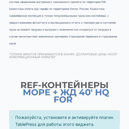
состава оформление внутреннего таможенного транзита по территории РФ/
Казахстана оплата ж/д тарифа по территориям Китая, России, Казахстана
сюрвейерская инспекция в точках погрузки/выгрузки груза в/из контейнера, с
предосталвением фотоотчета и инспекционного отчета о температуре и состоянии
груза на момент загрузки и выгрузки с возможностью отказаться от погрузки в
случае несоотвествия заявленным критериям страхование перевозки и страхование
груза
*ОПЛАТА ФРАХТОВ ПРИНИМАЕТСЯ В ЮАНЯХ. ДОЛЛАРОВЫЕ ЦЕНЫ НОСЯТ
ИНФОРМАЦИОННЫЙ ХАРАКТЕР
REF-КОНТЕЙНЕРЫ
МОРЕ + ЖД 40' HQ
FOR
Пожалуйста, установите и активируйте плагин
TablePress для работы этого виджета.