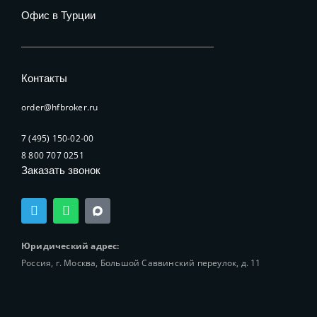
Офис в Турции
Контакты
order@hfbroker.ru
7 (495) 150-02-00
8 800 707 0251
Заказать звонок
T
W
e
h
l
a
e
t
Юридический адрес:
g
s
Россия, г. Москва, Большой Саввинский переулок, д. 11
r
a
a
p
m
p