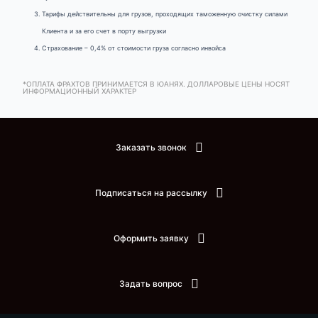
Тарифы действительны для грузов, проходящих таможенную очистку силами
Клиента и за его счет в порту выгрузки
Страхование – 0,4% от стоимости груза согласно инвойса
*ОПЛАТА ФРАХТОВ ПРИНИМАЕТСЯ В ЮАНЯХ. ДОЛЛАРОВЫЕ ЦЕНЫ НОСЯТ
ИНФОРМАЦИОННЫЙ ХАРАКТЕР
Заказать звонок
Подписаться на рассылку
Оформить заявку
Задать вопрос