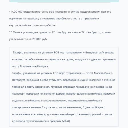
* НДС 0% предоставляется на всю перевозку в случае предоставления единого
поручения на перевозку с указанием зарубежного порта отправления и
внутрироссийского пункта прибытия.
** Ставка указана для грузов до 27 тонн брутто, свыше 27 тонн брутто, ставка
увеличивается на 20 000 руб.
Тарифы, указанные на условиях FOB порт отправления – Владивосток/Находка,
включают в себя стоимость перевозки на судне, выгрузки с судна на терминал в
порту Владивосток/Находка.
Тарифы, указанные на условиях FOB порт отправления — DOOR Москва/Санкт-
Петербург, включают в себя стоимость перевозки на судне, выгрузки с судна на
терминал в порту назначения, грузовые операции по выдаче контейнера на жд
транспорт, перевозки по железной дороге, предоставления контейнера, приема и
выдачи контейнера на станции назначения, подключения контейнера к
электросети в течение 3 суток на станции назначения, 3 дня свободного
использования контейнера, доставки контейнера от железнодорожной станции
до склада грузополучателя в пределах МКАД.