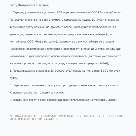
порту Владивосток/Находка;
4. Тарифы, указанные на условиях FOB порт отправления — DOOR Москва/Санкт-
Петербург, включают в себя стоимость перевозки на судне, выгрузки с судна на
терминал в порту назначения, грузовые операции по выдаче контейнера на жд
транспорт, перевозки по железной дороге, предоставления контейнера (для
контейнеров ООО «Рефагротранс»), приема и выдачи контейнера на станции
назначения, подключения контейнера к электросети в течение 3 суток на станции
назначения, 3 дня свободного использования контейнера, доставки контейнера от
железнодорожной станции до склада грузополучателя в пределах МКАД;
5. Предоставление дженсета: 20 000,00 руб./первые сутки, далее 5 000,00 руб./
сутки;
6. Тарифы действительны для грузов, проходящих таможенную очистку силами
Клиента и за его счет в порту выгрузки;
7. Тарифы включают в себя свободный срок использования контейнера 7 дней.»
*ОПЛАТА ФРАХТОВ ПРИНИМАЕТСЯ В ЮАНЯХ. ДОЛЛАРОВЫЕ ЦЕНЫ НОСЯТ
ИНФОРМАЦИОННЫЙ ХАРАКТЕР