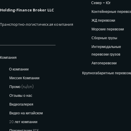
Север – Юг
Holding-Finance Broker LLC
Контейнерные перевоз
ЖД перевозки
Транспортно-логистическая компания
Морские перевозки
Сборные грузы
Интермодальные
перевозки грузов
Компания
Автоперевозки
О компании
Крупногабаритные перевозк
Миссия Компании
Промо (ru/cn)
Отзывы о нас
Видеогалерея
Видео на китайском
20 лет компании
Презентации PDF