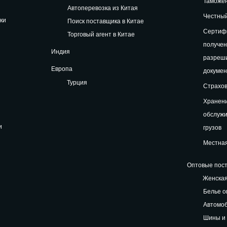
Таможе
Автоперевозка из Китая
Честный
ки
Поиск поставщика в Китае
Сертифи
Торговый агент в Китае
получе
Индия
разреш
Европа
докуме
Турция
Страхов
Хранени
обслуж
и
грузов
Местная
Оптовые пост
Женская
Белье о
Автомоб
Шины и 