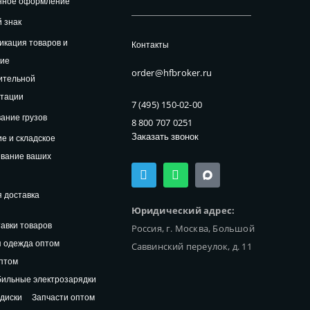
нное оформление
 знак
кация товаров и
Контакты
ние
order@hfbroker.ru
ительной
нтации
7 (495) 150-02-00
ание грузов
8 800 707 0251
Заказать звонок
е и складское
ивание ваших
T
W
e
h
l
a
 доставка
e
t
Юридический адрес:
g
s
авки товаров
Россия, г. Москва, Большой
r
a
a
p
 одежда оптом
Саввинский переулок, д. 11
m
p
птом
ильные электрозарядки
диски
Запчасти оптом