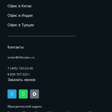
Офис в Китае
Офис в Индии
Офис в Турции
Контакты
order@hfbroker.ru
7 (495) 150-02-00
8 800 707 0251
Заказать звонок
T
W
e
h
l
a
e
t
Юридический адрес:
g
s