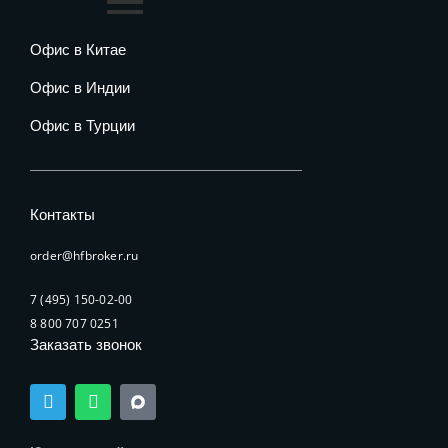
Офис в Китае
Офис в Индии
Офис в Турции
Контакты
order@hfbroker.ru
7 (495) 150-02-00
8 800 707 0251
Заказать звонок
T
W
e
h
l
a
e
t