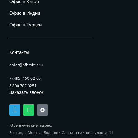
Офис в Китае
Офис в Индии
Офис в Турции
Контакты
order@hfbroker.ru
7 (495) 150-02-00
8 800 707 0251
Заказать звонок
T
W
e
h
l
a
e
t
Юридический адрес:
g
s
Россия, г. Москва, Большой Саввинский переулок, д. 11
r
a