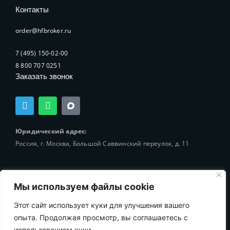
Контакты
order@hfbroker.ru
7 (495) 150-02-00
8 800 707 0251
Заказать звонок
T
W
e
h
l
a
e
t
Юридический адрес:
g
s
Россия, г. Москва, Большой Саввинский переулок, д. 11
r
a
a
p
m
p
Мы используем файлы cookie
Этот сайт использует куки для улучшения вашего
© 2002-2025 Holding-Finance Broker
опыта. Продолжая просмотр, вы соглашаетесь с
использованием куки.