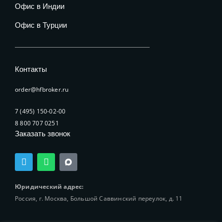
Офис в Индии
Офис в Турции
Контакты
order@hfbroker.ru
7 (495) 150-02-00
8 800 707 0251
Заказать звонок
T
W
e
h
l
a
e
t
Юридический адрес:
g
s
Россия, г. Москва, Большой Саввинский переулок, д. 11
r
a
a
p
m
p