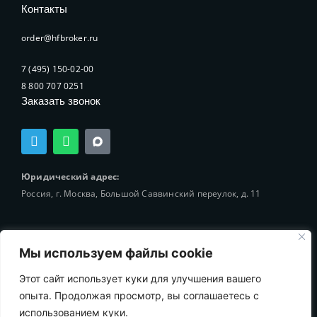
Контакты
order@hfbroker.ru
7 (495) 150-02-00
8 800 707 0251
Заказать звонок
T
W
e
h
l
a
e
t
Юридический адрес:
g
s
Россия, г. Москва, Большой Саввинский переулок, д. 11
r
a
a
p
m
p
Мы используем файлы cookie
Этот сайт использует куки для улучшения вашего
© 2002-2025 Holding-Finance Broker
опыта. Продолжая просмотр, вы соглашаетесь с
использованием куки.