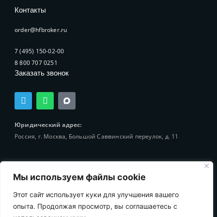
Контакты
order@hfbroker.ru
7 (495) 150-02-00
8 800 707 0251
Заказать звонок
T
W
e
h
l
a
e
t
Юридический адрес:
g
s
Россия, г. Москва, Большой Саввинский переулок, д. 11
r
a
a
p
m
p
Мы используем файлы cookie
Этот сайт использует куки для улучшения вашего
© 2002-2025 Holding-Finance Broker
опыта. Продолжая просмотр, вы соглашаетесь с