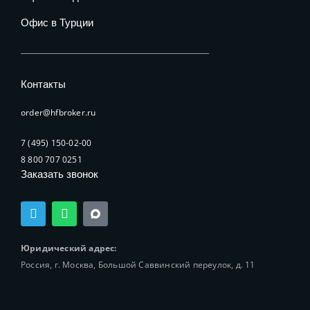
Офис в Турции
Контакты
order@hfbroker.ru
7 (495) 150-02-00
8 800 707 0251
Заказать звонок
T
W
e
h
l
a
e
t
Юридический адрес:
g
s
Россия, г. Москва, Большой Саввинский переулок, д. 11
r
a
a
p
m
p