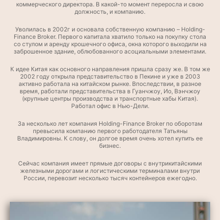
коммерческого директора. В какой-то момент переросла и свою
должность, и компанию.
Уволилась в 2002г и основала собственную компанию – Holding-
Finanсe Broker. Первого капитала хватило только на покупку стола
со стулом и аренду крошечного офиса, окна которого выходили на
заброшенное здание, облюбованного асоциальными элементами.
К идее Китая как основного направления пришла сразу же. В том же
2002 году открыла представительство в Пекине и уже в 2003
активно работала на китайском рынке. Впоследствии, в разное
время, работали представительства в Гуанчжоу, Ио, Вэнчжоу
(крупные центры производства и транспортные хабы Китая).
Работал офис в Нью-Дели.
За несколько лет компания Holding-Finanсe Broker по оборотам
превысила компанию первого работодателя Татьяны
Владимировны. К слову, он долгое время очень хотел купить ее
бизнес.
Сейчас компания имеет прямые договоры с внутрикитайскими
железными дорогами и логистическими терминалами внутри
России, перевозит несколько тысяч контейнеров ежегодно.