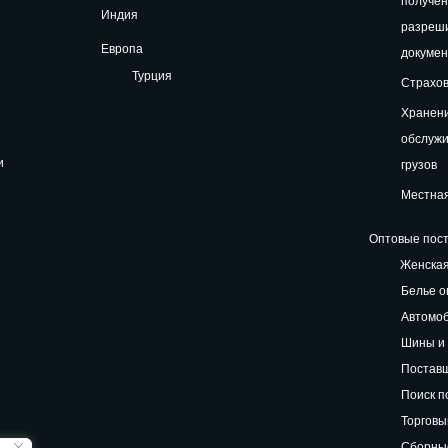
получе
Индия
разреш
Европа
докуме
Турция
Страхов
Хранени
обслуж
и
грузов
Местная
Оптовые пост
Женская
Белье о
Автомоб
Шины и 
Поставщ
Поиск п
Торговы
Сборные