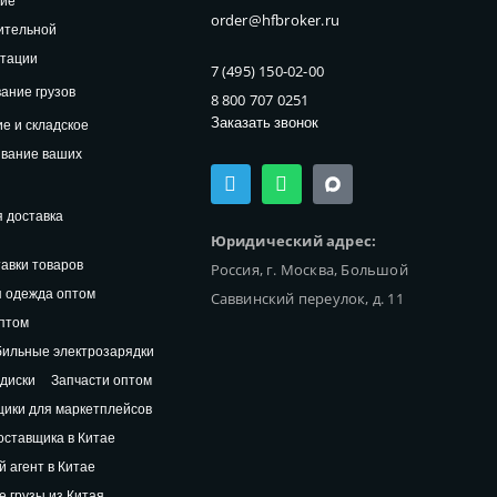
ние
order@hfbroker.ru
ительной
нтации
7 (495) 150-02-00
ание грузов
8 800 707 0251
Заказать звонок
е и складское
ивание ваших
T
W
e
h
l
a
 доставка
e
t
Юридический адрес:
g
s
авки товаров
Россия, г. Москва, Большой
r
a
a
p
 одежда оптом
Саввинский переулок, д. 11
m
p
птом
ильные электрозарядки
диски
Запчасти оптом
ики для маркетплейсов
оставщика в Китае
й агент в Китае
 грузы из Китая