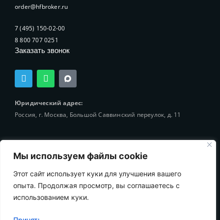
order@hfbroker.ru
7 (495) 150-02-00
8 800 707 0251
Заказать звонок
T
W
e
h
l
a
e
t
Юридический адрес:
g
s
Россия, г. Москва, Большой Саввинский переулок, д. 11
r
a
a
p
m
p
Мы используем файлы cookie
Этот сайт использует куки для улучшения вашего
© 2002-2025 Holding-Finance Broker
опыта. Продолжая просмотр, вы соглашаетесь с
использованием куки.
Принять