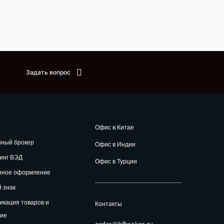
Задать вопрос
Офис в Китае
нный брокер
Офис в Индии
инг ВЭД
Офис в Турции
нное оформление
 знак
кация товаров и
Контакты
ние