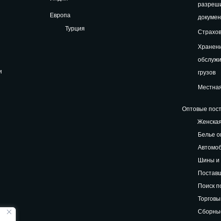
разреш
Европа
докуме
Турция
Страхов
Хранени
обслуж
и
грузов
Местная
Оптовые пост
Женская
Белье о
Автомоб
Шины и 
Поставщ
Поиск п
Торговы
Сборные