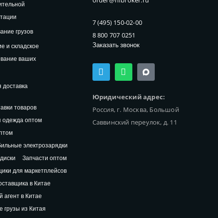
order@hfbroker.ru
ительной
нтации
7 (495) 150-02-00
ание грузов
8 800 707 0251
Заказать звонок
е и складское
ивание ваших
T
W
e
h
l
a
 доставка
e
t
Юридический адрес:
g
s
авки товаров
Россия, г. Москва, Большой
r
a
a
p
 одежда оптом
Саввинский переулок, д. 11
m
p
птом
ильные электрозарядки
диски
Запчасти оптом
ики для маркетплейсов
оставщика в Китае
й агент в Китае
 грузы из Китая