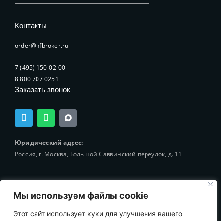
Контакты
order@hfbroker.ru
7 (495) 150-02-00
8 800 707 0251
Заказать звонок
T
W
e
h
l
a
e
t
Юридический адрес:
g
s
Россия, г. Москва, Большой Саввинский переулок, д. 11
r
a
a
p
m
p
Мы используем файлы cookie
Этот сайт использует куки для улучшения вашего
© 2002-2025 Holding-Finance Broker